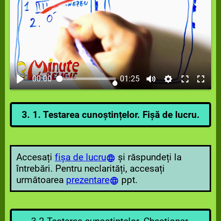
00:00
01:25
3. 1. Testarea cunoștințelor. Fișă de lucru.
Accesați
fișa de lucru
și răspundeți la
întrebări. Pentru neclarități, accesați
următoarea
prezentare
ppt.