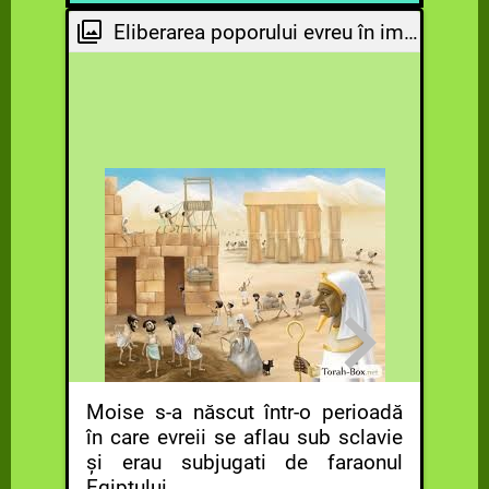
plăgi care au lovit Egiptul, culminând
simțea legătura cu poporul său.
Această întâlnire a marcat începutul
Eliberarea poporului evreu în imagini.
cu eliberarea evreilor și trecerea lor
misiunii sale de a elibera poporul
prin Marea Roșie.
evreu.
Într-
egi
egipt
Moise s-a născut într-o perioadă
a lua
în care evreii se aflau sub sclavie
Fapta
și erau subjugati de faraonul
farao
Egiptului.