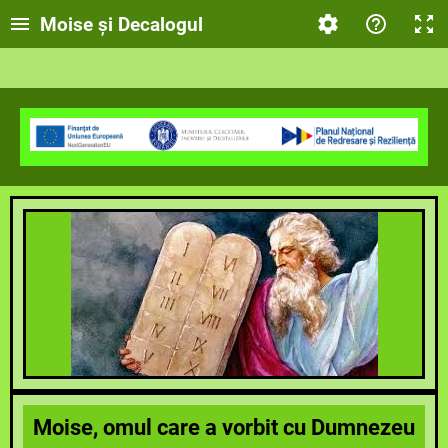
Moise și Decalogul
Moise, omul care a vorbit cu Dumnezeu