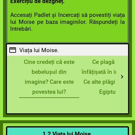
Exercițiu de dezgheț.
Accesați Padlet și încercați să povestiți viața
lui Moise pe baza imaginilor. Răspundeți la
întrebări.
Viața lui Moise.
Cine credeți că este
Ce plagă este
bebelușul din
înfățișată în imagine
imagine? Care este
Ce alte plăgi au lovi
povestea lui?
Egiptul?
1.2 Viața lui Moise.