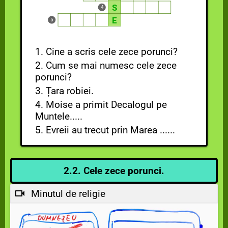
Să nu ridici mărturie mincinoasă
S
4
împotriva aproapelui tău.
E
5
Să nu poftești nimic din ce este al
aproapelui tău.
1. Cine a scris cele zece porunci?
2. Cum se mai numesc cele zece
porunci?
3. Țara robiei.
4. Moise a primit Decalogul pe
Muntele.....
5. Evreii au trecut prin Marea ......
2.2. Cele zece porunci.
Minutul de religie