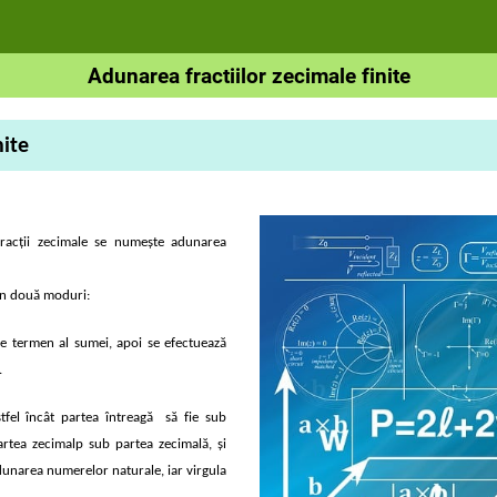
Adunarea fractiilor zecimale finite
nite
acţii zecimale se numeşte adunarea
în două moduri:
re termen al sumei, apoi se efectuează
.
stfel încât partea întreagă să fie sub
artea zecimalp sub partea zecimală, şi
dunarea numerelor naturale, iar virgula