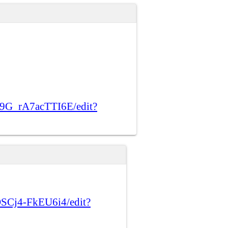
69G_rA7acTTI6E/edit?
SCj4-FkEU6i4/edit?