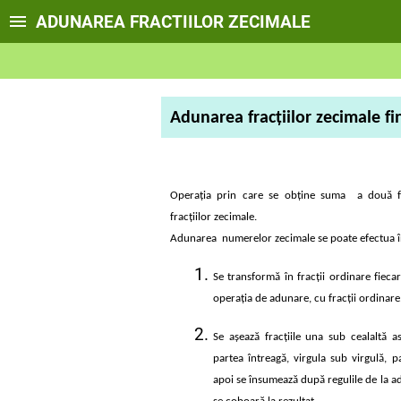
ADUNAREA FRACTIILOR ZECIMALE
Adunarea fracţiilor zecimale fi
Operaţia prin care se obţine suma a două fr
fracţiilor zecimale.
Adunarea numerelor zecimale se poate efectua 
Se transformă în fracţii ordinare fieca
operaţia de adunare, cu fracţii ordinare
Se aşează fracţiile una sub cealaltă a
partea întreagă, virgula sub virgulă, p
apoi se însumează după regulile de la a