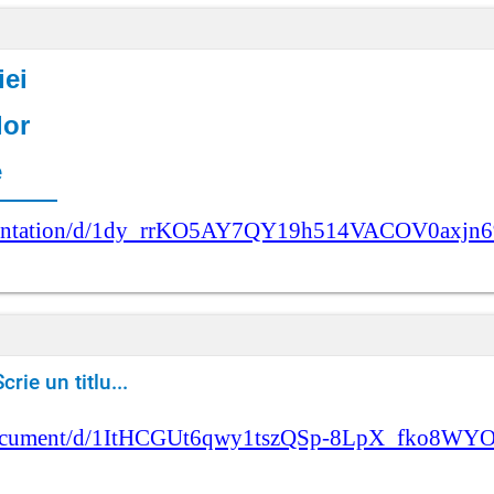
iei
lor
e
resentation/d/1dy_rrKO5AY7QY19h514VACOV0axjn
Scrie un titlu...
/document/d/1ItHCGUt6qwy1tszQSp-8LpX_fko8WYO