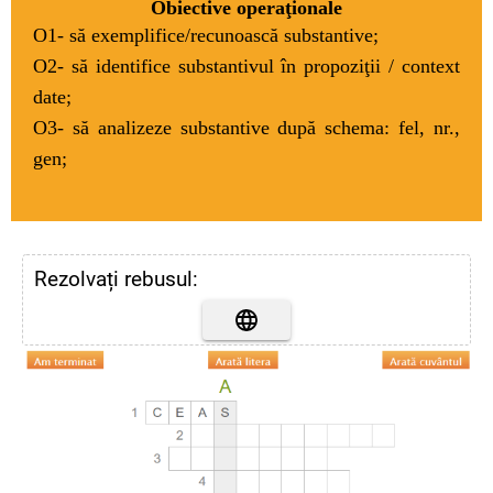
Obiective operaţionale
O1- să exemplifice/recunoască substantive;
O2- să identifice substantivul în propoziţii / context
date;
O3- să analizeze substantive după schema: fel, nr.,
gen;
Rezolvați rebusul: