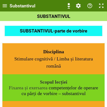
Substantivul
SUBSTANTIVUL
SUBSTANTIVUL-parte de vorbire
Disciplina
Stimulare cognitivă / Limba și literatura
română
Scopul lecției
Fixarea și exersarea
competențelor de operare
cu părți de vorbire – substantivul