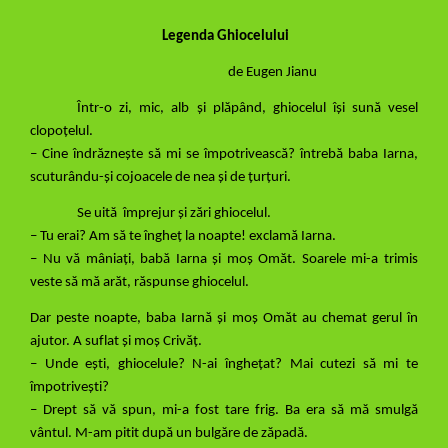
Legenda Ghiocelului
de Eugen Jianu
Într-o zi, mic, alb și plăpând, ghiocelul își sună vesel
clopoțelul.
– Cine îndrăznește să mi se împotrivească? întrebă baba Iarna,
scuturându-și cojoacele de nea și de țurțuri.
Se uită împrejur și zări ghiocelul.
– Tu erai? Am să te îngheț la noapte! exclamă Iarna.
– Nu vă mâniați, babă Iarna și moș Omăt. Soarele mi-a trimis
veste să mă arăt, răspunse ghiocelul.
Dar peste noapte, baba Iarnă și moș Omăt au chemat gerul în
ajutor. A suflat și moș Crivăț.
– Unde ești, ghiocelule? N-ai înghețat? Mai cutezi să mi te
împotrivești?
– Drept să vă spun, mi-a fost tare frig. Ba era să mă smulgă
vântul. M-am pitit după un bulgăre de zăpadă.