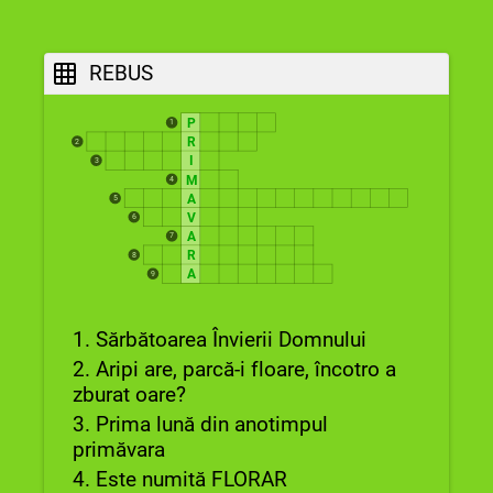
REBUS
P
1
R
2
I
3
M
4
A
5
V
6
A
7
R
8
A
9
1. Sărbătoarea Învierii Domnului
2. Aripi are, parcă-i floare, încotro a
zburat oare?
3. Prima lună din anotimpul
primăvara
4. Este numită FLORAR