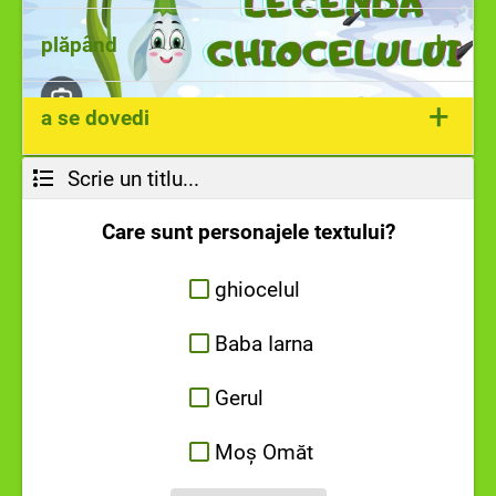
ajutorul unor elemente fantastice.
Vânt puternic și rece care suflă iarna în
+
plăpând
Moldova și în Câmpia Dunării dinspre Nord-
Est, aducând scăderi mari de temperatură.
firav, slăbuț, lipsit de rezistență
+
a se dovedi
Scrie un titlu...
a arăta, a demonstra
Care sunt personajele textului?
ghiocelul
Baba Iarna
Gerul
Moș Omăt