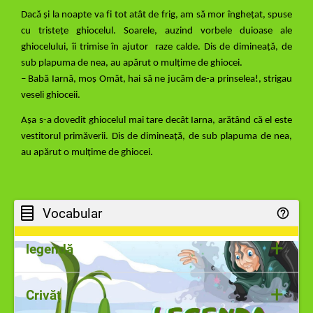
Dacă și la noapte va fi tot atât de frig, am să mor înghețat, spuse
cu tristețe ghiocelul. Soarele, auzind vorbele duioase ale
ghiocelului, îi trimise în ajutor raze calde. Dis de dimineață, de
sub plapuma de nea, au apărut o mulțime de ghiocei.
– Babă Ιarnă, moș Omăt, hai să ne jucăm de-a prinselea!, strigau
veseli ghioceii.
Așa s-a dovedit ghiocelul mai tare decât Iarna, arătând că el este
vestitorul primăverii. Dis de dimineață, de sub plapuma de nea,
au apărut o mulțime de ghiocei.
Vocabular
+
legendă
+
Legenda este o poveste care explică în mod imaginar un fapt
Crivăț
real, un eveniment istoric sau se poate referi la un erou cu