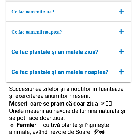
+
Ce fac oamenii ziua?
Ziua, când Soarele este pe cer, oamenii sunt
+
Ce fac oamenii noaptea?
activi și fac multe lucruri importante:
🌞
Se trezesc
și își încep ziua cu micul
Noaptea, când Soarele apune și apare Luna,
dejun.
+
Ce fac plantele și animalele ziua?
oamenii se pregătesc de odihnă:
🎒
Merg la școală sau la serviciu
pentru a
🌙
Se relaxează
după o zi plină de activități.
învăța și a lucra.
🌞
Ziua:
+
🍽️
Mănâncă cina
alături de familie.
🏃‍♂️
Se joacă și fac sport
afară, pentru că
Ce fac plantele și animalele noaptea?
Plantele
folosesc lumina Soarelui
este lumină și cald.
📖
Citesc povești
sau se uită la desene
pentru a produce hrană printr-un proces
🛒
Merg la cumpărături
sau își rezolvă
animate.
Succesiunea zilelor și a nopților influențează
🌙
Noaptea:
numit fotosinteză. Ele cresc și își
treburile.
🛏️
Se spală pe dinți
și se pregătesc de
și exercitarea anumitor meserii.
Plantele
se „odihnesc”, dar continuă să
deschid frunzele și florile spre Soare.
🍽️
Mănâncă prânzul și cina
împreună cu
respire și să crească încet. Unele flori
somn.
Meserii care se practică doar ziua
🌞👷‍♂️
🌿🌻
familia.
se închid, iar altele, cum ar fi regina
💤
Dorm
pentru a-și recăpăta energia pentru
Unele meserii au nevoie de lumină naturală și
Animalele diurne
(care sunt active
Ziua este timpul în care lumea este plină de
nopții, se deschid. 🌼🌛
o nouă zi.
se pot face doar ziua:
ziua), cum ar fi păsările, veverițele și
energie, iar natura este trează. 🌍✨
Animalele nocturne
, precum bufnițele,
Noaptea este un timp de liniște, iar natura
🔹
Fermier
fluturii, caută hrană, aleargă și se joacă.
– cultivă plante și îngrijește
liliecii și vulpile, ies la vânătoare sau
animale, având nevoie de Soare. 🌾🚜
se odihnește și ea. ⭐✨
🐦🐿️🦋