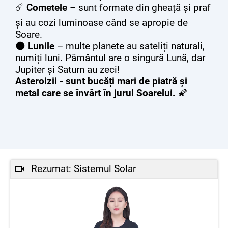
☄️
Cometele
– sunt formate din gheață și praf
și au cozi luminoase când se apropie de
Soare.
🌑
Lunile
– multe planete au sateliți naturali,
numiți luni. Pământul are o singură Lună, dar
Jupiter și Saturn au zeci!
Asteroizii - sunt bucăți mari de piatră și
metal care se învârt în jurul Soarelui.
🌠
Rezumat: Sistemul Solar