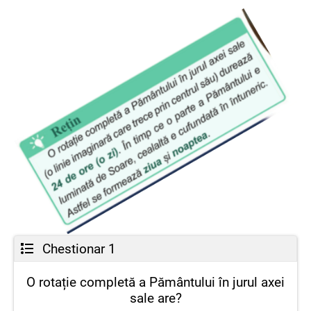
viață și energie. 🌞
care le privesc de pe plajă, de pe munte sau
din locuri liniștite. Ele ne amintesc că
fiecare zi se încheie frumos și că mâine
începe una nouă. 🌅✨
Chestionar 1
O rotație completă a Pământului în jurul axei
sale are?