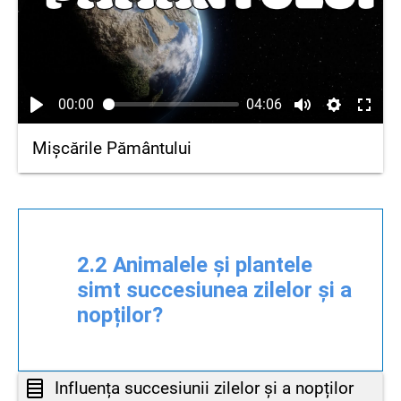
00:00
04:06
Mișcările Pământului
2.2 Animalele și plantele
simt succesiunea zilelor și a
nopților?
Influența succesiunii zilelor și a nopților