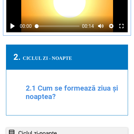
00:00
00:14
2.
CICLUL ZI - NOAPTE
2.1 Cum se formează ziua și
noaptea?
Ciclul zi-noapte