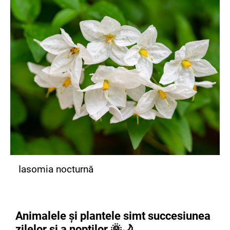
Iasomia nocturnă
Animalele și plantele simt succesiunea
zilelor și a nopților
🌞🌙