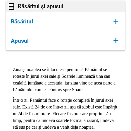
Răsăritul și apusul
+
Răsăritul
Răsăritul este momentul în care Soarele
+
Apusul
apare la orizont dimineața. Atunci începe o
nouă zi, iar cerul se umple de culori
Apusul este momentul în care Soarele
minunate: roșu, portocaliu, roz și uneori
coboară la orizont și dispare dincolo de el.
mov. Aceste culori apar pentru că razele
Cerul devine un tablou magic, cu nuanțe de
Ziua și noaptea se înlocuiesc pentru că Pământul se
Soarelui trec prin atmosferă și se împrăștie
roșu, portocaliu, roz și mov. Aceste culori
rotește în jurul axei sale și Soarele luminează una sau
în diferite direcții.
apar deoarece razele Soarelui trec prin
cealaltă jumătate a acestuia, iar ziua vine pe acea parte a
Răsăritul nu are loc la aceeași oră în fiecare
atmosferă și sunt împrăștiate în diferite
Pământului care este întors spre Soare.
zi. Iarna, Soarele răsare mai târziu, iar vara
direcții.
mai devreme. Oamenii adoră să privească
Într-o zi, Pământul face o rotație completă în jurul axei
După apus, lumina începe să se stingă
răsăritul, mai ales la mare sau pe munte,
sale. Există 24 de ore într-o zi, așa că globul este împărțit
treptat, iar cerul se umple de stele și de
unde cerul pare și mai spectaculos.
în 24 de fusuri orare. Fiecare fus orar are propriul său
Lună. Noaptea își face loc, iar natura se
Pentru plante, animale și oameni, răsăritul
timp, pentru că undeva soarele tocmai a răsărit, undeva
pregătește de odihnă.
marchează începutul unei noi zile pline de
stă sus pe cer și undeva a venit deja noaptea.
Apusurile sunt speciale pentru mulți oameni,