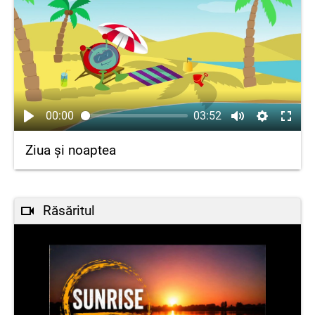
00:00
03:52
Ziua și noaptea
Răsăritul