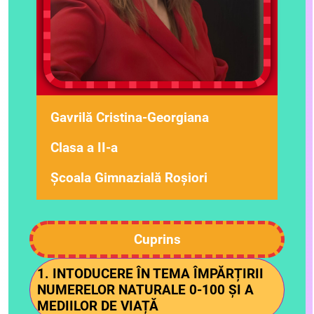
Gavrilă Cristina-Georgiana
Clasa a II-a
Școala Gimnazială Roșiori
Cuprins
1. INTODUCERE ÎN TEMA ÎMPĂRȚIRII
NUMERELOR NATURALE 0-100 ȘI A
MEDIILOR DE VIAȚĂ