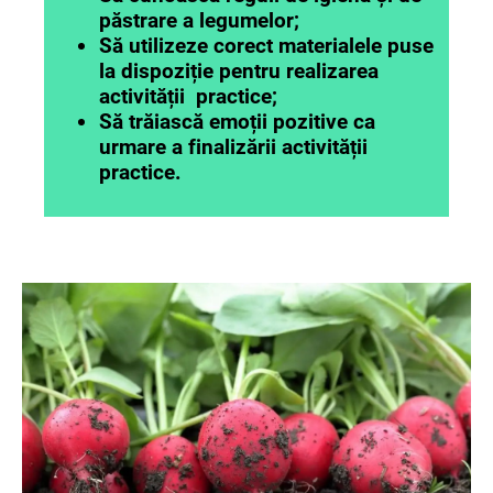
păstrare a legumelor;
Să utilizeze corect materialele puse
la dispoziție pentru realizarea
activității practice;
Să trăiască emoții pozitive ca
urmare a finalizării activității
practice.