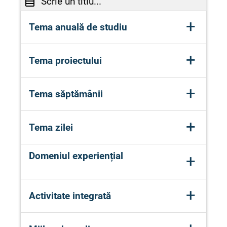
Scrie un titlu...
+
Tema anuală de studiu
,,Când, cum și de ce se întâmplă?"
+
Tema proiectului
,,Mult dorita primăvară"
+
Tema săptămânii
,,În grădina de legume"
+
Tema zilei
,,Ridichea"
Domeniul experiențial
+
Domeniul Științe + Domeniul Om și
+
Activitate integrată
Societate
,,Ridichea"