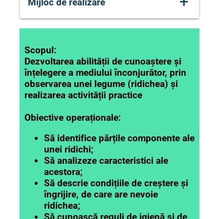
+
Mijloc de realizare
observare, activitate practică
Scopul:
Dezvoltarea abilității de cunoaștere și
înțelegere a mediului înconjurător, prin
observarea unei legume (ridichea) și
realizarea activității practice
Obiective operaționale:
Să identifice părțile componente ale
unei ridichi;
Să analizeze caracteristici ale
acestora;
Să descrie condițiile de creștere și
îngrijire, de care are nevoie
ridichea;
Să cunoască reguli de igienă și de