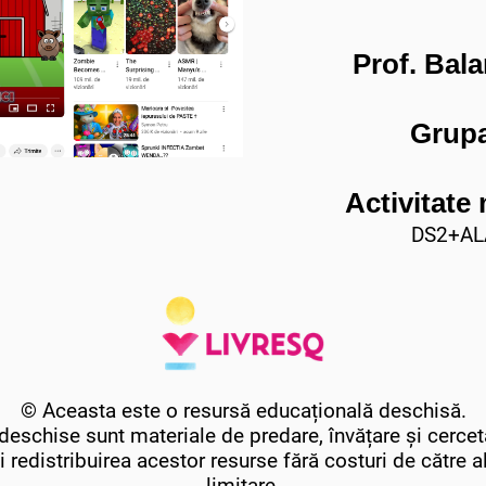
Prof. Bal
Grup
Activitate
DS2+ALA
© Aceasta este o resursă educațională deschisă.
eschise sunt materiale de predare, învățare și cercet
i redistribuirea acestor resurse fără costuri de către alți
limitare.