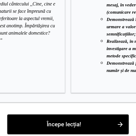
diul cântecului ,,Cine, cine e
mesaj, în vedere
aturii se face împreună cu
(comunicare re
eferitoare la aspectul vremii,
Demonstrează î
est anotimp. Împărtăşirea cu
urmare a valorif
ce sunt animalele domestice?
semnificațiilor;
?”
Realizează, în m
investigare a m
metode specifi
Demonstrează f
număr și de nu
Începe lecția!