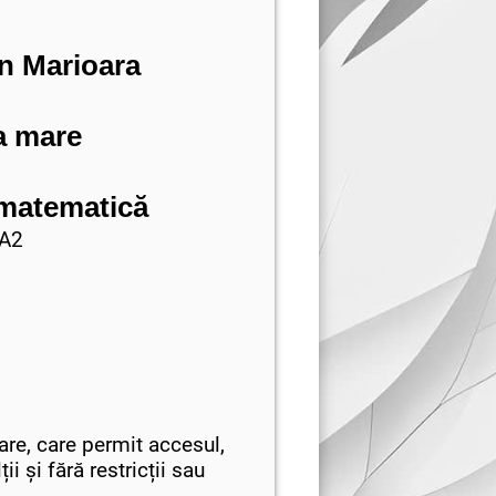
an Marioara
a mare
 matematică
2
are, care permit accesul,
i și fără restricții sau