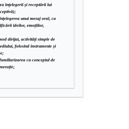
a înțelegerii și receptării lui
ceptivă);
nțelegerea unui mesaj oral, ca
icării ideilor, emoțiilor,
od dirijat, activități simple de
ediului, folosind instrumente și
ce;
amiliarizarea cu conceptul de
merație;