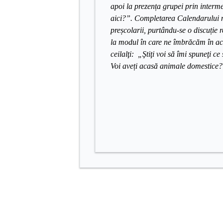
apoi la prezența grupei prin interme
aici?”. Completarea Calendarului n
preșcolarii, purtându-se o discuție r
la modul în care ne îmbrăcăm în ac
ceilalţi: „Ştiţi voi să îmi spuneţi 
Voi aveți acasă animale domestice