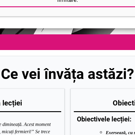
Ce vei învăța astăzi?
lecției
Obiecti
Obiectivele lecției:
 de dimineață. Acest moment
 micuți fermieri!” Se trece
Exersează, cu s