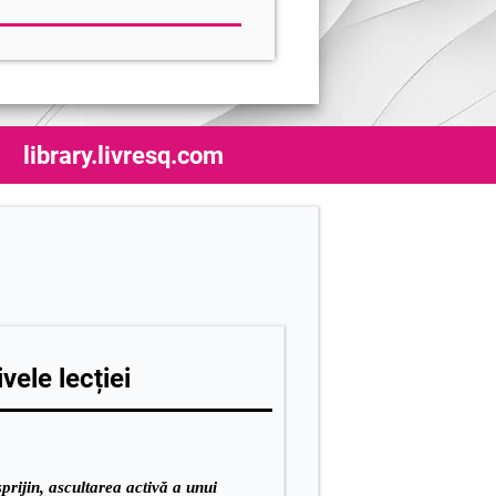
library.livresq.com
vele lecției
prijin, ascultarea activă a unui