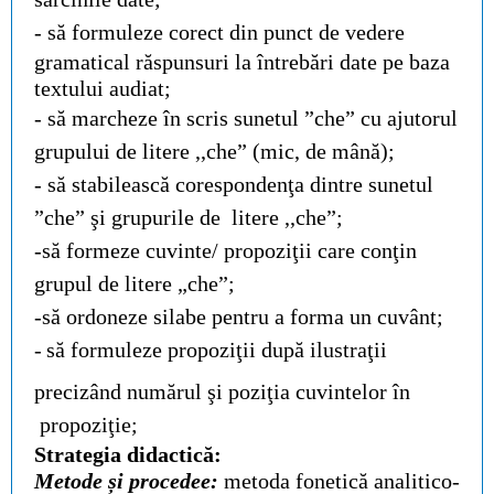
- s
ă formuleze corect din punct de vedere
gramatical răspunsuri la întrebări date pe baza
textului audiat;
- să marcheze în scris sunetul ”che” cu ajutorul
grupului de litere ,,che” (mic, de mână);
- să
stabilească corespondenţa dintre sunetul
”che” şi grupurile de litere ,,che”;
-să formeze cuvinte/ propoziţii care conţin
grupul de litere „che”;
-să ordoneze silabe pentru a forma un cuvânt;
-
să formuleze propoziţii după ilustraţii
precizând numărul şi poziţia cuvintelor în
propoziţie;
Strategia didactică:
Metode și procedee:
metoda fonetică analitico-