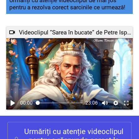
Urmăriți cu atenție videoclipul de mai jos
pentru a rezolva corect sarcinile ce urmează!
Videoclipul ”Sarea în bucate” de Petre Ispirescu
00:00
23:06
Urmăriți cu atenție videoclipul