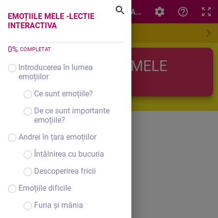
EMOȚIILE MELE -LECTIE INTERACTIVA
EMOȚIILE MELE -LECTIE
INTERACTIVA
0
%
COMPLETAT
EMOȚIILE MELE
Introducerea în lumea
emoțiilor
Ce sunt emoțiile?
De ce sunt importante
emoțiile?
Andrei în țara emoțiilor
Întâlnirea cu bucuria
Descoperirea fricii
Emoțiile dificile
Furia și mânia