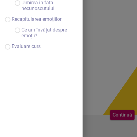
Uimirea în fața
necunoscutului
Recapitularea emoțiilor
Ce am învățat despre
emoții?
Evaluare curs
Continuă
Bine ai venit.