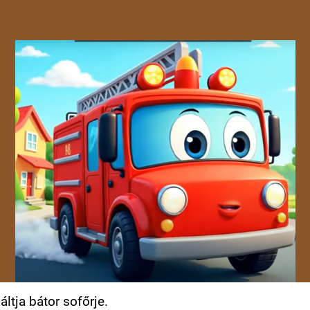
iáltja bátor sofőrje.