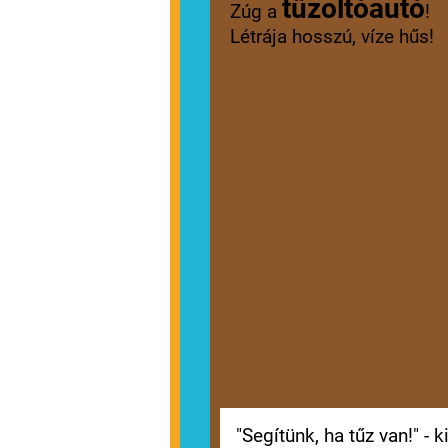
tűzoltóautó
Zúg a
!
Létrája hosszú, víze hűs!
"Segítünk, ha tűz van!" - k