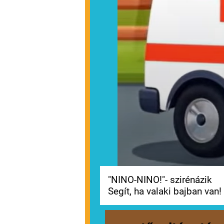
"NINO-NINO!"- szirénázik
Segít, ha valaki bajban van!