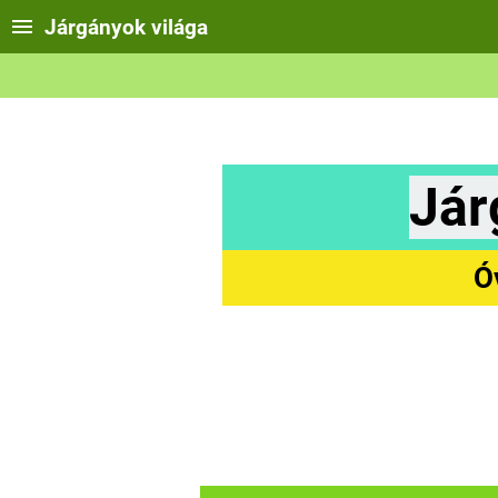
Járgányok világa
Jár
Ó