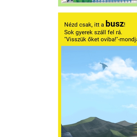
busz
Nézd csak, itt a
!
Sok gyerek száll fel rá.
"Visszük őket oviba!"-mond