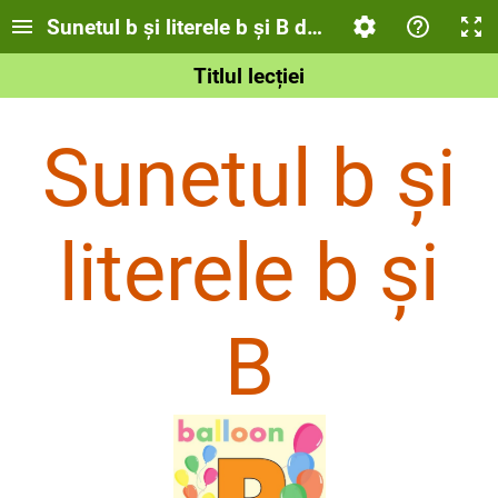
Sunetul b și literele b și B de tipar
Titlul lecției
Sunetul b și
literele b și
B