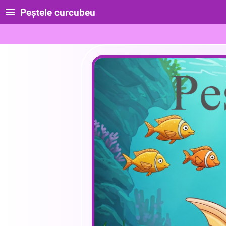
Peştele curcubeu