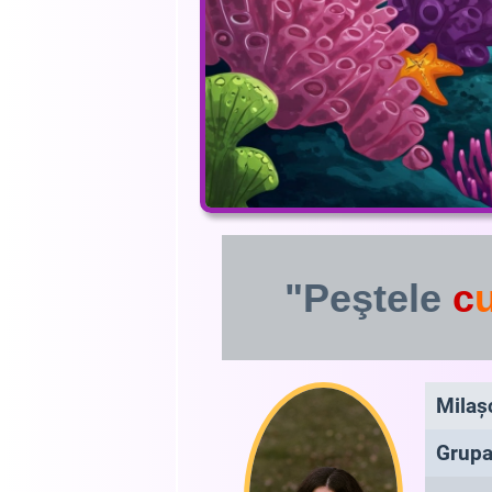
"Peştele
c
Milaş
Grupa