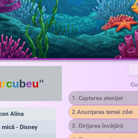
u
r
c
u
b
e
u
"
Cu
1. Captarea atenţiei
2.Anunţarea temei zilei
con Alina
3. Dirijarea învăţării
 mică - Disney