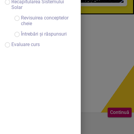
Recapitularea Sistemului
Solar
Revisuirea conceptelor
cheie
Întrebări și răspunsuri
Evaluare curs
Continuă
Bine ai venit.