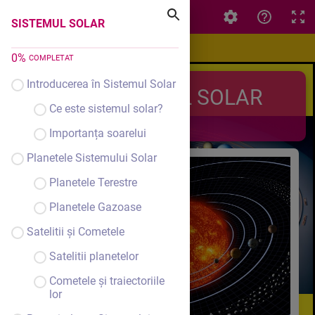
SISTEMUL SOLAR
SISTEMUL SOLAR
0
%
COMPLETAT
Introducerea în Sistemul Solar
SISTEMUL SOLAR
Ce este sistemul solar?
Importanța soarelui
Planetele Sistemului Solar
Planetele Terestre
Planetele Gazoase
Satelitii și Cometele
Satelitii planetelor
Cometele și traiectoriile
lor