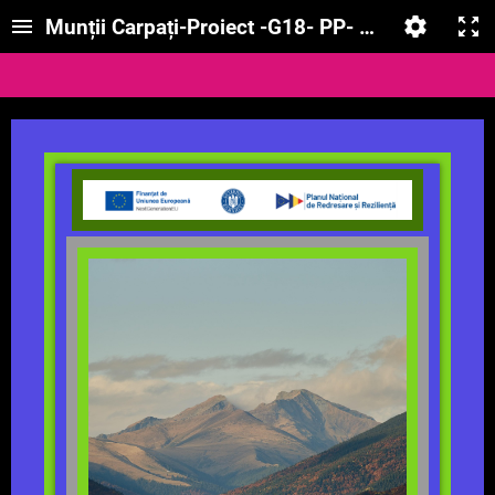
Munții Carpați-Proiect -G18- PP- Cojocaru Adi