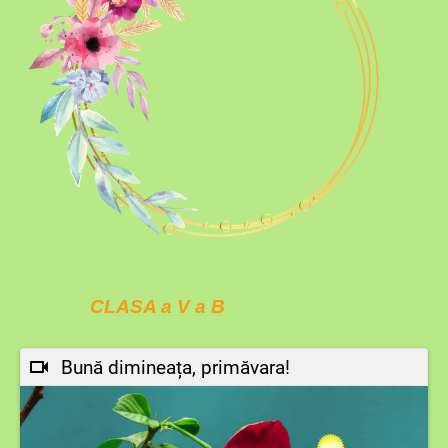
CLASA a V a B
Bună dimineața, primăvara!