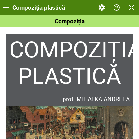
Compoziția plastică
Compoziția
COMPOZIȚI
PLASTICĂ
prof. MIHALKA ANDREEA