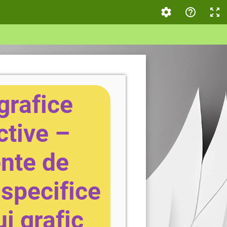
grafice
ctive –
nte de
 specifice
i grafic