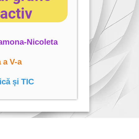
ractiv
amona-Nicoleta
 a V-a
ică și TIC