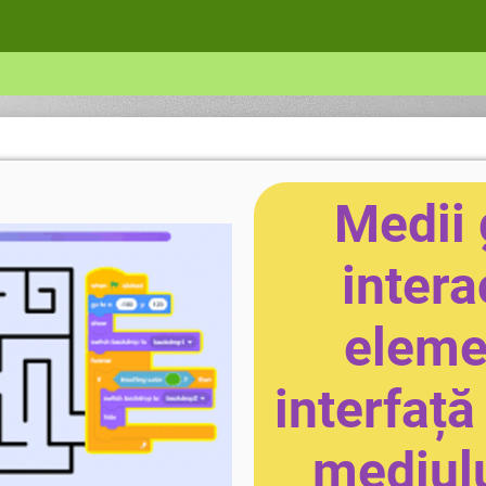
Medii 
intera
eleme
interfață
mediulu