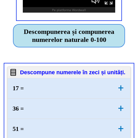
Descompunerea și compunerea
numerelor naturale 0-100
Descompune numerele în zeci și unități.
+
17 =
10 + 7
+
36 =
30 + 6
+
51 =