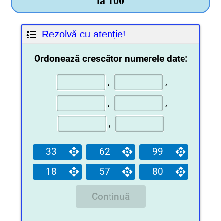
la 100
Rezolvă cu atenție!
Ordonează crescător numerele date:
,
,
,
,
,
33
62
99
18
57
80
Continuă