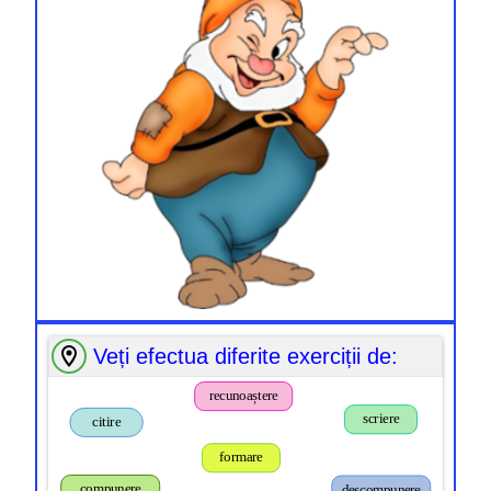
Veți efectua diferite exerciții de:
recunoaștere
scriere
citire
formare
compunere
descompunere