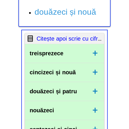
douăzeci și nouă
Citește apoi scrie cu cifre numerele următoare:
+
treisprezece
13
+
cincizeci și nouă
59
+
douăzeci și patru
24
+
nouăzeci
90