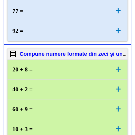
50 + 1
+
77 =
70 + 7
+
92 =
90 + 2
Compune numere formate din zeci și unități.
+
20 + 8 =
28
+
40 + 2 =
42
+
60 + 9 =
69
+
10 + 3 =