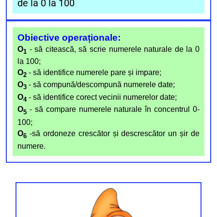
de la 0 la 100
O
bie
ctive operaționale:
O
-
să citească, să scrie numerele naturale
de la 0
1
la 100;
O
-
să identifice numerele pare și impare;
2
O
-
să compună/descompună numerele date;
3
O
- să identifice corect vecinii numerelor date;
4
O
- să compare numerele naturale în concentrul 0-
5
100;
O
-
să ordoneze crescător și descrescător un șir de
6
numere.