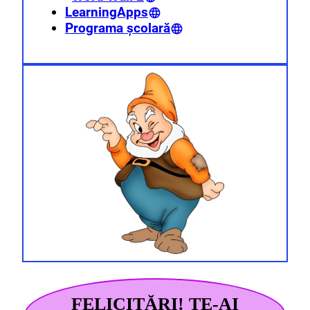
LearningApps
Programa școlară
FELICITĂRI! TE-AI