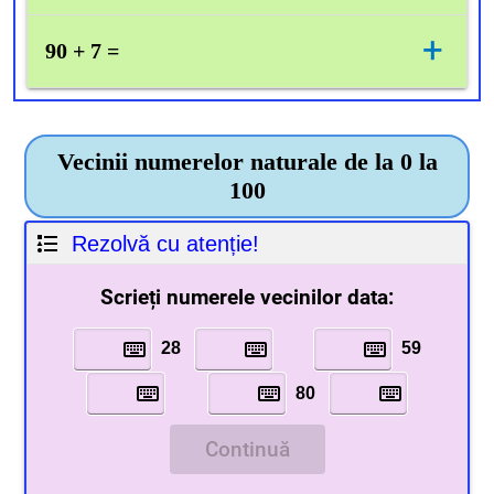
13
+
90 + 7 =
97
Vecinii numerelor naturale de la 0 la
100
Rezolvă cu atenție!
Scrieți numerele vecinilor data:
28
59
80
Continuă