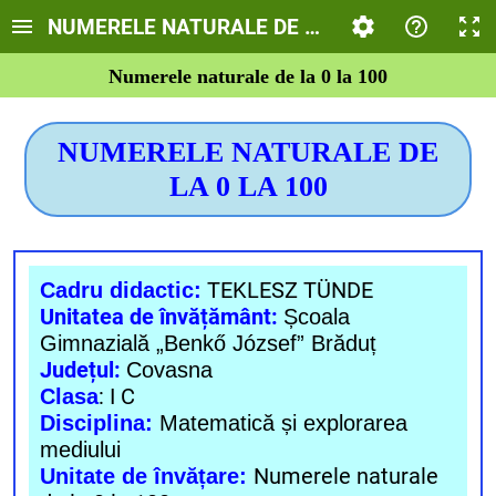
NUMERELE NATURALE DE LA 0 LA 100 - REC
Numerele naturale de la 0 la 100
NUMERELE NATURALE DE
LA 0 LA 100
TEKLESZ TÜNDE
Cadru didactic:
Unitatea de învățământ:
Școala
Gimnazială „Benkő József”
Brăduț
Județul:
Covasna
: I C
Clasa
Disciplina:
Matematică și explorarea
mediului
Numerele naturale
Unitate de învățare: