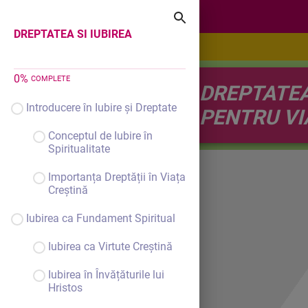
DREPTATEA SI IUBIREA
DREPTATEA SI IUBIREA
0
%
COMPLETE
DREPTATEA 
Introducere în Iubire și Dreptate
PENTRU VI
Conceptul de Iubire în
Spiritualitate
Importanța Dreptății în Viața
Creștină
Iubirea ca Fundament Spiritual
Iubirea ca Virtute Creștină
Iubirea în Învățăturile lui
Hristos