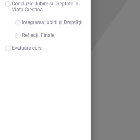
Concluzie: Iubire și Dreptate în
Viața Creștină
Integrarea Iubirii și Dreptății
Reflecții Finale
Evaluare curs
Bine ai venit.
Continue