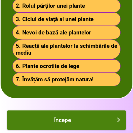
2. Rolul părților unei plante
3. Ciclul de viață al unei plante
4. Nevoi de bază ale plantelor
5. Reacții ale plantelor la schimbările de
mediu
6. Plante ocrotite de lege
7. Învățăm să protejăm natura!
Începe