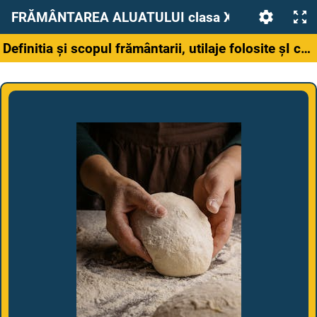
FRĂMÂNTAREA ALUATULUI clasa XI
Definitia și scopul frământarii, utilaje folosite șI controlul frământării