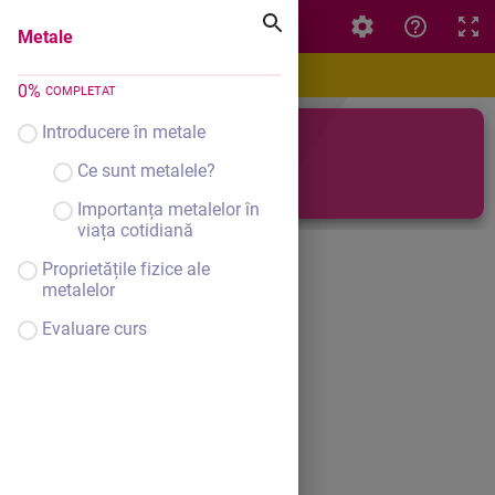
Metale
Metale
0
%
COMPLETAT
Introducere în metale
Metale
Ce sunt metalele?
Importanța metalelor în
viața cotidiană
Proprietățile fizice ale
metalelor
Evaluare curs