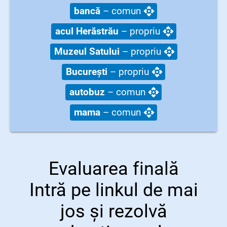
bancă
– comun
acul Herăstrău
– propriu
Muzeul Satului
– propriu
București
– propriu
autobuz
– comun
mama
– comun
Evaluarea finală
Intră pe linkul de mai
jos și rezolvă