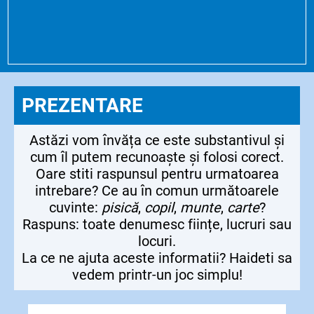
PREZENTARE
Astăzi vom învăța ce este substantivul și
cum îl putem recunoaște și folosi corect.
Oare stiti raspunsul pentru urmatoarea
intrebare? Ce au în comun următoarele
cuvinte:
pisică
,
copil
,
munte
,
carte
?
Raspuns: toate denumesc ființe, lucruri sau
locuri.
La ce ne ajuta aceste informatii? Haideti sa
vedem printr-un joc simplu!