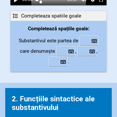
Completeaza spatiile goale
Completează spațiile goale:
Substantivul este partea de
care denumește
,
,
.
2. Funcțiile sintactice ale
substantivului