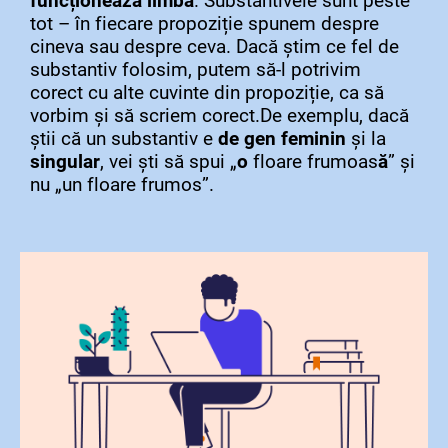
funcționează limba
. Substantivele sunt peste
tot – în fiecare propoziție spunem despre
cineva sau despre ceva. Dacă știm ce fel de
substantiv folosim, putem să-l potrivim
corect cu alte cuvinte din propoziție, ca să
vorbim și să scriem corect.De exemplu, dacă
știi că un substantiv e
de gen feminin
și la
singular
, vei ști să spui „
o
floare frumoas
ă
” și
nu „un floare frumos”.