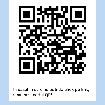
In cazul in care nu poti da click pe link,
scaneaza codul QR!