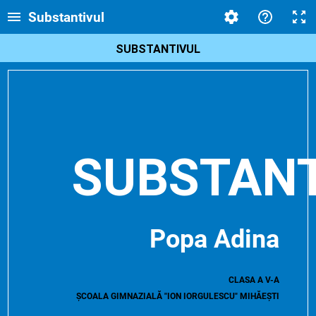
Substantivul
SUBSTANTIVUL
SUBSTANT
Popa Adina
CLASA A V-A
ȘCOALA GIMNAZIALĂ "ION IORGULESCU" MIHĂEȘTI