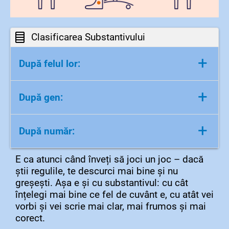
Clasificarea Substantivului
+
După felul lor:
Substantive comune
: denumesc
+
După gen:
obiecte, ființe, locuri în general.
Ex:
floare, oraș, fetiță, munte, câine,
Masculin
: răspund la întrebarea „Cine?”
carte
+
După număr:
(masculin) sau „Ce?” și pot fi
➤
Am cules o floare din grădină.
precedate de „un”.
Substantive proprii
: denumesc ființe,
E ca atunci când înveți să joci un joc – dacă
Singular
: denumește un singur obiect
Ex:
copil, băiat, munte, creion, câine
locuri sau obiecte unice, cu nume
știi regulile, te descurci mai bine și nu
sau ființă.
➤
Un copil citește o carte.
propriu.
greșești. Așa e și cu substantivul: cu cât
Ex:
copil, floare, creion, carte, munte
Feminin
: răspund la întrebarea „Cine?”
Ex:
Maria, București, Dunărea, Europa,
înțelegi mai bine ce fel de cuvânt e, cu atât vei
➤
Copilul citește o carte.
(feminin) sau „Ce?” și pot fi precedate
Andrei
vorbi și vei scrie mai clar, mai frumos și mai
Plural
: denumește mai multe obiecte
de „o”.
➤
Maria locuiește în București.
corect.
sau ființe.
Ex:
fată, carte, floare, pălărie, școală