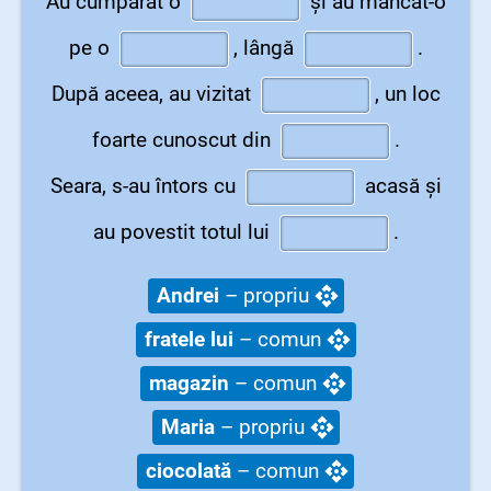
Au cumpărat o
și au mâncat-o
pe o
,
lângă
.
După aceea, au vizitat
,
un loc
foarte cunoscut din
.
Seara, s-au întors cu
acasă și
au povestit totul lui
.
Andrei
– propriu
fratele lui
– comun
magazin
– comun
Maria
– propriu
ciocolată
– comun