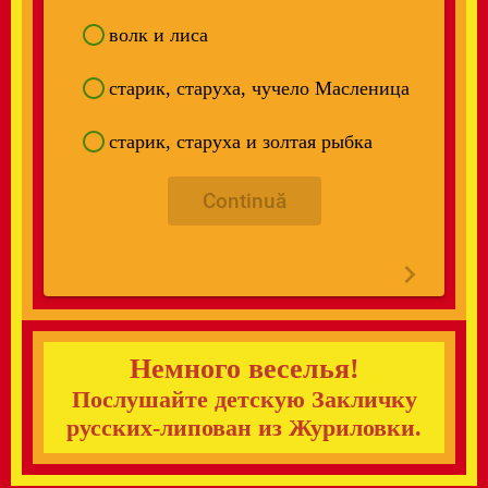
волк и лиса
старик, старуха, чучело Масленица
старик, старуха и золтая рыбка
Continuă
Немного веселья!
Послушайте детскую Закличку
русских-липован из Журиловки.