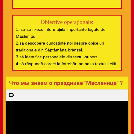
Obiective operaționale:
1. să-se fixeze informațiile importante legate de
Maslenița.
2.să descopere cunoștințe noi despre obiceiuri
tradiționale din Săptâmâna brânzei.
3.să identifice personajele din textul-suport.
4.să răspundă corect la întrebări pe baza textului citit.
Что мы знаем о празднике "Масленица" ?