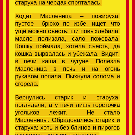
старуха
на чердак
спряталась.
Ходит Масленица – пожируха,
пустое брюхо по избе, ищет, ч
то
ущё можно съесть
: щи повыхлебала,
масло полизала, сало пожевала.
Кошку поймала, хотела съесть, да
кошка вырвалась и убежала.
Видит:
в печи каша в чугуне. Полезла
Масленица в печь и на огонь
рукавом попала. Пыхнула солома и
сгорела.
Вернулись старик и старуха,
поглядели, а у печи лишь горсточка
угольков лежит. Не стало
Масленицы.
Обрадовались старик и
старуха: хоть и без блинов и пирогов