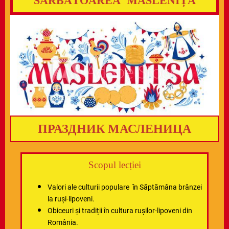
SĂRBĂTOAREA MASLENIȚA
ПРАЗДНИК МАСЛЕНИЦА
Scopul lecției
Valori ale culturii populare în Săptămâna brânzei
la ruși-lipoveni.
Obiceuri și tradiții în cultura rușilor-lipoveni din
România.