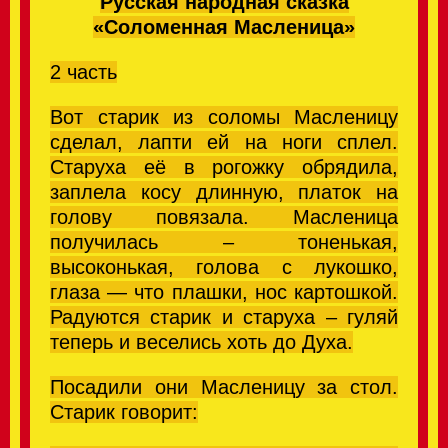
Русская народная сказка
«Соломенная Масленица»
2 часть
Вот старик из соломы Масленицу
сделал, лапти ей на ноги сплел.
Старуха е
ё
в рогожку обрядила,
заплела косу длинную, платок на
голову повязала. Масленица
получилась – тоненькая,
высоконькая, голова с лукошко,
глаза — что плашки, нос картошкой.
Радуются старик и старуха – гуляй
теперь и веселись хоть до Духа.
Посадили они Масленицу за стол.
Старик говорит: