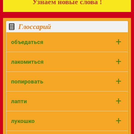
Узнаем новые слова !
Глоссарий
+
объедаться
Есть (съесть) слишком много пищи,
+
лакомиться
сверх нащищения (даже во вред
здоровью).
Есть что-либо лакомое, вкусное,
+
попировать
полакомиться ягодами, плодами, мясом.
Сидеть за праздничным столом.
+
лапти
От слова Пир - праздник, предполагает и
празничный стол ( трапезу).
Крестьянская обувь, плетёная из лыка,
+
лукошко
бересты или верёвок, охватывающая
ступню ног.