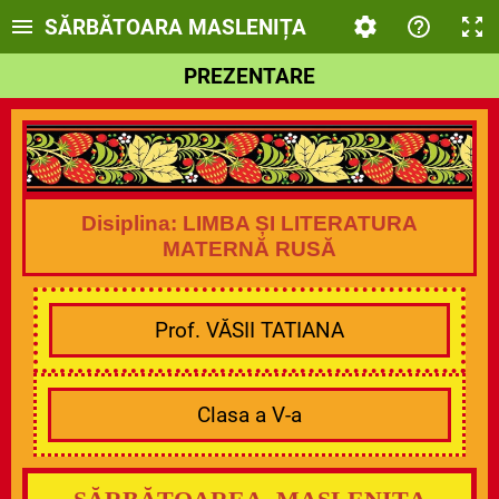
SĂRBĂTOARA MASLENIȚA
PREZENTARE
Disiplina: LIMBA ȘI LITERATURA
MATERNĂ RUSĂ
Prof. VĂSII TATIANA
Clasa a V-a