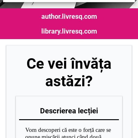
author.livresq.com
library.livresq.com
Ce vei învăța
astăzi?
Descrierea lecției
Vom descoperi că este o forță care se
opune mișcării atunci când două