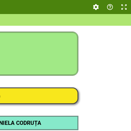
)
NIELA CODRUȚA