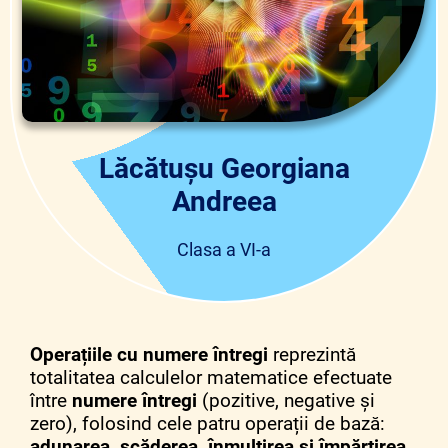
Lăcătușu Georgiana
Andreea
Clasa a VI-a
Operațiile cu numere întregi
reprezintă
totalitatea calculelor matematice efectuate
între
numere întregi
(pozitive, negative și
zero), folosind cele patru operații de bază:
adunarea, scăderea, înmulțirea și împărțirea
.