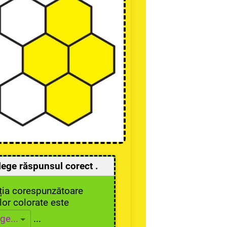
lege răspunsul corect .
ția corespunzătoare
ilor colorate este
...
ge...