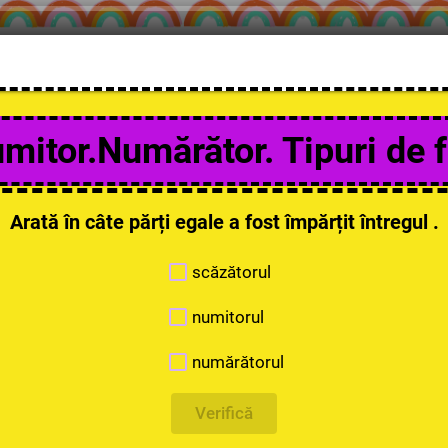
mitor.Numărător. Tipuri de f
Arată în câte părți egale a fost împărțit întregul .
scăzătorul
numitorul
numărătorul
Verifică