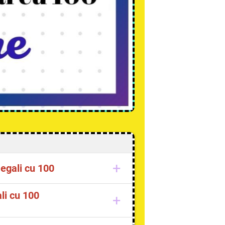
+
 egali cu 100
 sau în reprezentări
ali cu 100
+
eriența cotidiană