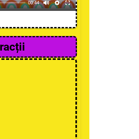
00:44
racții