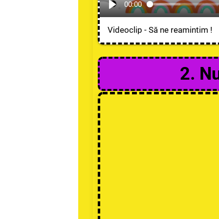
00:00
Videoclip - Să ne reamintim !
2. Nu