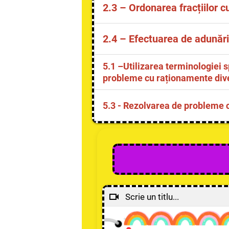
să compare două fracții cu 
2.3
– Ordonarea
fracțiilor 
să ordoneze fracții folosin
2.4
– Efectuarea de adunări
să intuiască echivalența une
5.1
–Utilizarea terminologiei 
reprezentări grafice sau ex
probleme cu raționamente div
să formuleze și să rezolve 
5.3 - Rezolvarea de probleme c
să identifice și analizeze d
să rezolve probleme folosin
Scrie un titlu...