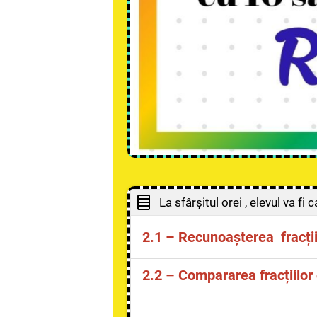
La sfârșitul orei , elevul va fi c
2.1
–
Recunoașterea fracțiil
să citească și să scrie fracț
2.2
–
Compararea
fracțiilo
să determine o fracție când
să reprezinte intuitiv o frac