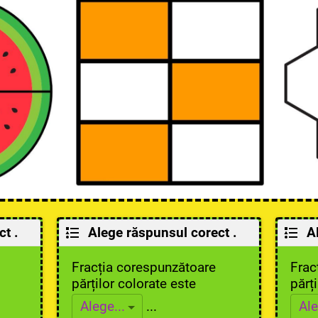
t .
Alege răspunsul corect .
A
Fracția corespunzătoare
Frac
părților colorate este
părț
...
Alege...
Ale