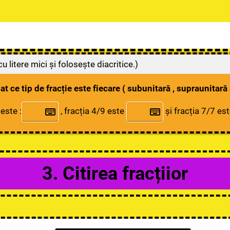
u litere mici și folosește diacritice.)
dat ce tip de fracție este fiecare ( subunitară , supraunitară
este :
, fracția 4/9 este
și fracția 7/7 es
3. Citirea fra
cțiior