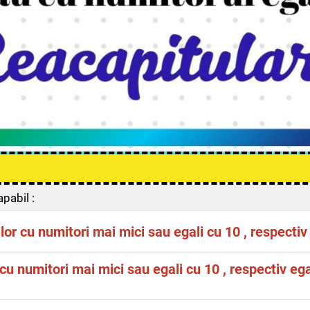
apabil :
or cu numitori mai mici sau egali cu 10 , respectiv
ii subunitare, echiunitare și supraunitare în situații familiare
r cu numitori mai mici sau egali cu 10 , respectiv eg
 numărătorul și/sau numitorul îndeplinesc anumite condiții
ție utilizând desene , hașuri , decupaje etc. pornind de la exp