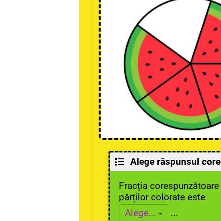
Alege răspunsul corec
Fracția corespunzătoare
părților colorate este
...
Alege...