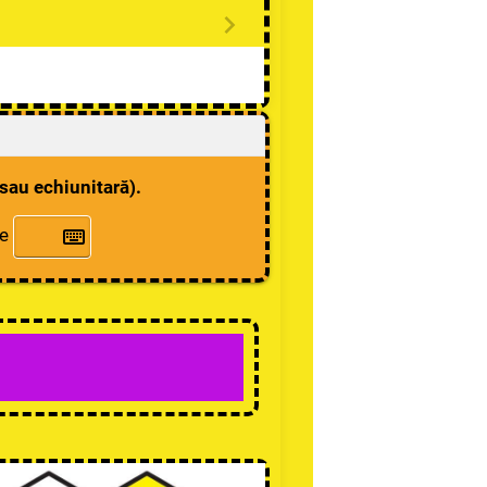
 sau echiunitară).
te