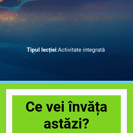
Tipul lecției
:Activitate integrată
Ce vei învăța
astăzi?