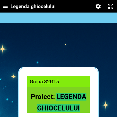
Legenda ghiocelului
Grupa:S2G15
Proiect:
LEGENDA
GHIOCELULUI