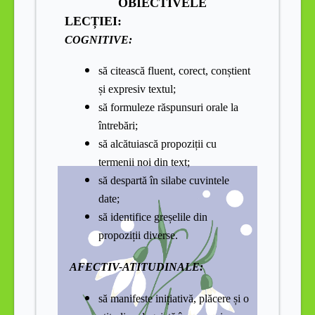
OBIECTIVELE
LECȚIEI:
COGNITIVE:
să citească fluent, corect, conștient
și expresiv textul;
să formuleze răspunsuri orale la
întrebări;
să alcătuiască propoziții cu
termenii noi din text;
să despartă în silabe cuvintele
date;
să identifice greșelile din
propoziții diverse.
AFECTIV-ATITUDINALE:
să manifeste inițiativă, plăcere și o