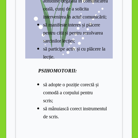
atitudine degajată în comunicarea
orală, curaj de a solicita
intervenirea în actul comunicării;
să manifeste interes și plăcere
pentru citit și pentru rezolvarea
sarcinilor lecției;
să participe activ și cu plăcere la
lecție.
PSIHOMOTORII:
să adopte o poziție corectă și
comodă a corpului pentru
scris;
să mânuiască corect instrumentul
de scris.