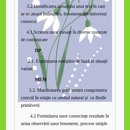
3.2.Identificarea mesajului unui text în care
se relatează întâmplări, fenomene din universul
cunoscut
4.1.Scrierea unor mesaje în diverse contexte
de comunicare
DP
2.1. Exprimarea emoțiilor de bază în situații
variate
MEM
3.2. Manifestarea grijii pentru comportarea
corectă în relație cu mediul natural și cu florile
primăverii
4.2 Formularea unor consecințe rezultate în
urma observării unor fenomene, procese simple