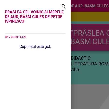
PRÂSLEA CEL VOINIC SI MERELE DE AUR, BASM CULES
PRÂSLEA CEL VOINIC SI MERELE
DE AUR, BASM CULES DE PETRE
ISPIRESCU
”PRÂSLEA C
0
%
COMPLETAT
BASM CULE
Cuprinsul este gol.
PROIECT DIDACTIC
LIMBA SI LITERATURA RO
CLASA a VII-a