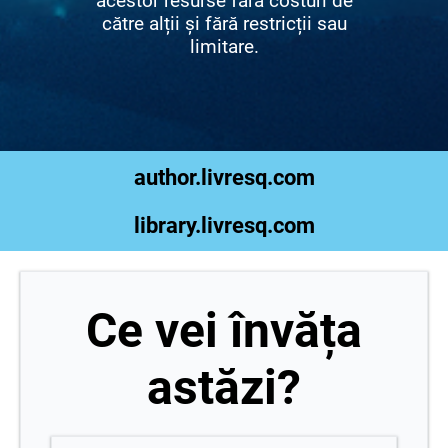
acestor resurse fără costuri de
către alții și fără restricții sau
limitare.
author.livresq.com
library.livresq.com
Ce vei învăța
astăzi?