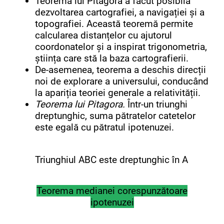
Teorema lui Pitagora a făcut posibilă
dezvoltarea cartografiei, a navigației și a
topografiei. Această teoremă permite
calcularea distanțelor cu ajutorul
coordonatelor și a inspirat trigonometria,
știința care stă la baza cartografierii.
De-asemenea, teorema a deschis direcții
noi de explorare a universului, conducând
la apariția teoriei generale a relativității.
Teorema lui Pitagora.
Într-un triunghi
dreptunghic, suma pătratelor catetelor
este egală cu pătratul ipotenuzei.
Triunghiul ABC este dreptunghic în A
Teorema medianei corespunzătoare
ipotenuzei