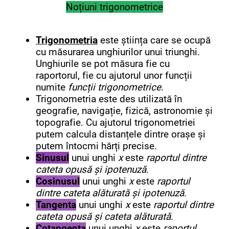
Noțiuni trigonometrice
Trigonometria
este știința care se ocupă
cu măsurarea unghiurilor unui triunghi.
Unghiurile se pot măsura fie cu
raportorul, fie cu ajutorul unor funcții
numite
funcții trigonometrice
.
Trigonometria este des utilizată în
geografie, navigație, fizică, astronomie și
topografie. Cu ajutorul trigonometriei
putem calcula distanțele dintre orașe și
putem întocmi hărți precise.
Sinusul
unui unghi
x
este
raportul dintre
cateta opusă și ipotenuză
.
Cosinusul
unui unghi
x
este
raportul
dintre cateta alăturată și ipotenuză
.
Tangenta
unui unghi
x
este
raportul dintre
cateta opusă și cateta alăturată
.
Cotangenta
unui unghi
x
este
raportul