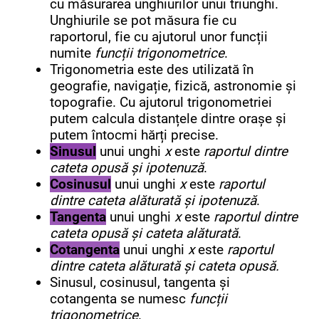
cu măsurarea unghiurilor unui triunghi.
Unghiurile se pot măsura fie cu
raportorul, fie cu ajutorul unor funcții
numite
funcții trigonometrice
.
Trigonometria este des utilizată în
geografie, navigație, fizică, astronomie și
topografie. Cu ajutorul trigonometriei
putem calcula distanțele dintre orașe și
putem întocmi hărți precise.
Sinusul
unui unghi
x
este
raportul dintre
cateta opusă și ipotenuză
.
Cosinusul
unui unghi
x
este
raportul
dintre cateta alăturată și ipotenuză
.
Tangenta
unui unghi
x
este
raportul dintre
cateta opusă și cateta alăturată
.
Cotangenta
unui unghi
x
este
raportul
dintre cateta alăturată și cateta opusă.
Sinusul, cosinusul, tangenta și
cotangenta se numesc
funcții
trigonometrice
.