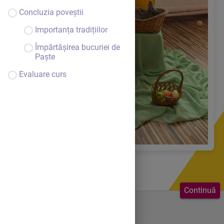
Concluzia poveștii
Importanța tradițiilor
Împărtășirea bucuriei de
Paște
Evaluare curs
Continuă
Bine ai venit.