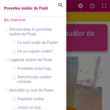
Povestea ouălor de Paști
Povestea ouălor de Paști
0
%
COMPLETAT
Introducerea în povestea
Povestea ouălor de
ouălor de Paște
Paști!
Ce sunt ouăle de Paște?
De ce vopsim ouăle?
Legenda ouălor de Paște
Povestea oului roșu
Semnificația ouălor
colorate
Activități cu ouă de Paște
Vopsirea ouălor
Jocuri cu ouă