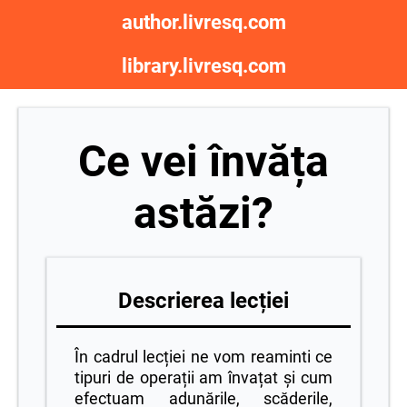
author.livresq.com
library.livresq.com
Ce vei învăța
astăzi?
Descrierea lecției
În cadrul lecției ne vom reaminti ce
tipuri de operații am învațat și cum
efectuam adunările, scăderile,