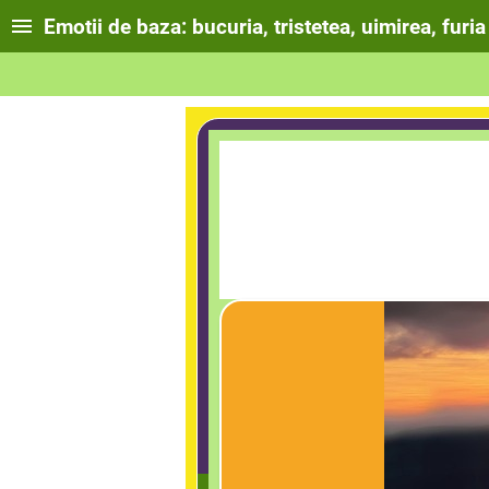
Emotii de baza: bucuria, tristetea, uimirea, furia