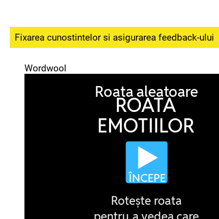
Fixarea cunostintelor si asigurarea feedback-ului
Wordwool