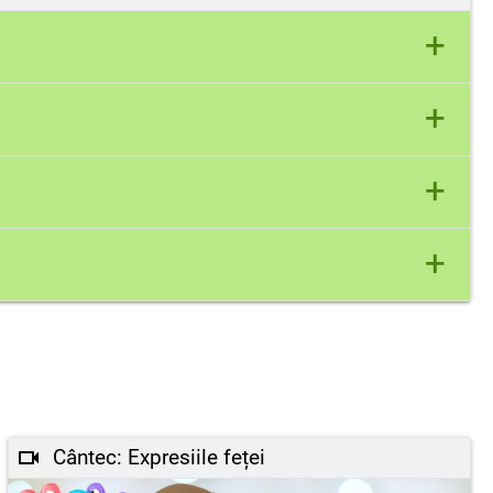
+
+
m bucuria si ca ea poate fi "alungata" cu un
+
cest mod obtine o rezolvare a problemelor.
+
a noastra.
Cântec: Expresiile feței