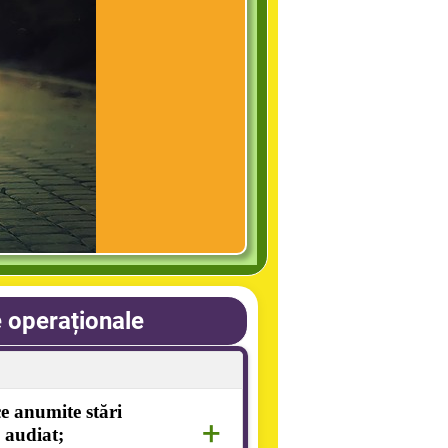
 operaționale
ce anumite stări
+
 audiat;