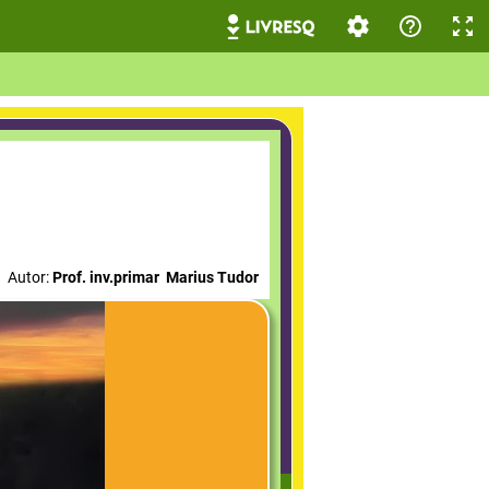
Autor:
Prof
. inv.p
rimar Marius Tudor