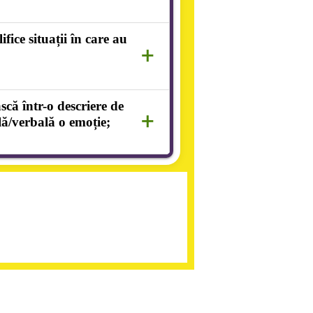
fice situații în care au
+
că într-o descriere de
+
ă/verbală o emoție;