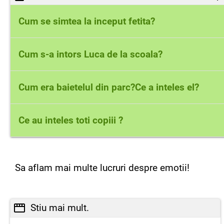
Cum se simtea la inceput fetita?
Fetita , la inceput, era fricoasa, dar teama ei s-a 
Cum s-a intors Luca de la scoala?
Luca s-a intors trist, dar dupa ce a discutat cu 
Cum era baietelul din parc?Ce a inteles el?
zambet.
Baietelul era furios si dupa ce s-a calmat, a inte
Ce au inteles toti copiii ?
Ei au inteles faptul ca,nu tebuie sa nu fie frica 
Sa aflam mai multe lucruri despre emotii!
Stiu mai mult.