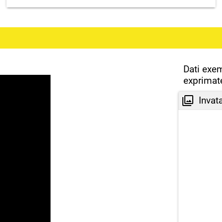
Dati exem
exprimate
Invat