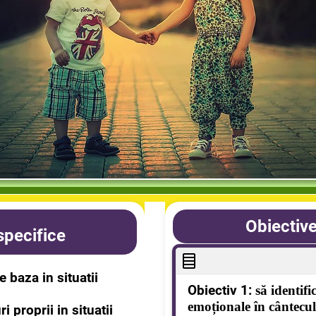
Obiective
pecifice
 baza in situatii
Obiectiv 1:
să identifi
emoționale în cântecul
 proprii in situatii