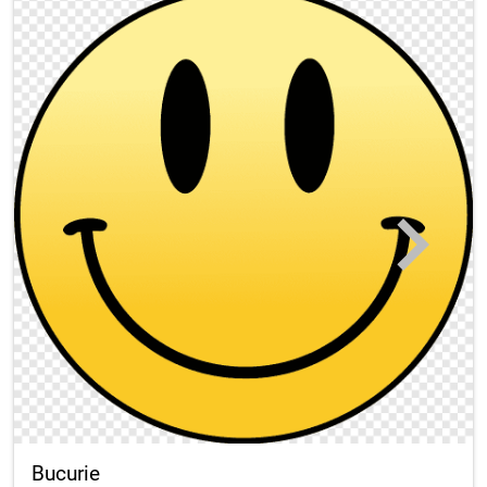
Uimirea
Furia
Bucurie