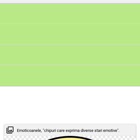
transformat in curaj.
mama sa, a inteles ca este mult mai important sa pretui
les ca furia nu este o cale de razbunare si ca, nu in a
de ceea ce simtim, deoarece emotiile fac parte din viat
Emoticoanele, "chipuri care exprima diverse stari emotive".