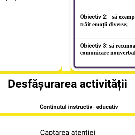
Scrie un conținut...
Obiectiv 2:
să exempli
trăit emoții diverse;
Scrie un conținut...
Obiectiv 3:
să
recunoas
comunicare nonverbal
Scrie un conținut...
Desfășurarea activității
Continutul instructiv- educativ
Captarea atenției