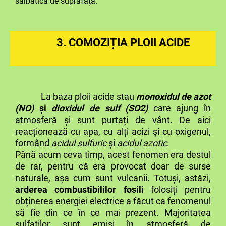
sălbatică de suprafață.
3. COMOZIȚIA PLOII ACIDE
La baza ploii acide stau
monoxidul de azot
(NO)
și
dioxidul de sulf (SO
2
)
care ajung în
atmosferă și sunt purtați de vânt. De aici
reacționează cu apa, cu alți acizi și cu oxigenul,
formând
acidul sulfuric
și
acidul azotic
.
Până acum ceva timp, acest fenomen era destul
de rar, pentru că era provocat doar de surse
naturale, așa cum sunt vulcanii. Totuși, astăzi,
arderea combustibililor fosili
folosiți pentru
obținerea energiei electrice a făcut ca fenomenul
să fie din ce în ce mai prezent. Majoritatea
sulfaților sunt emiși în atmosferă de