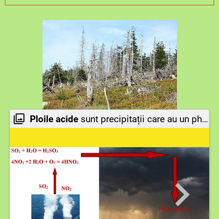
Ploile acide
sunt precipitații care au un ph mai mic de 5,6, având deci un caracter acid ponunțat