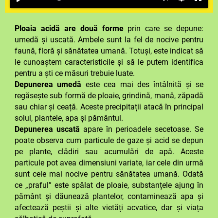
Ploaia acidă are două forme
prin care se depune:
umedă și uscată. Ambele sunt la fel de nocive pentru
faună, floră și sănătatea umană. Totuși, este indicat să
le cunoaștem caracteristicile și să le putem identifica
pentru a ști ce măsuri trebuie luate.
Depunerea umedă
este cea mai des întâlnită și se
regăsește sub formă de ploaie, grindină, mană, zăpadă
sau chiar și ceață. Aceste precipitații atacă în principal
solul, plantele, apa și pământul.
Depunerea uscată
apare în perioadele secetoase. Se
poate observa cum particule de gaze și acid se depun
pe plante, clădiri sau acumulări de apă. Aceste
particule pot avea dimensiuni variate, iar cele din urmă
sunt cele mai nocive pentru sănătatea umană. Odată
ce „praful” este spălat de ploaie, substanțele ajung în
pământ și dăunează plantelor, contaminează apa și
afectează peștii și alte vietăți acvatice, dar și viața