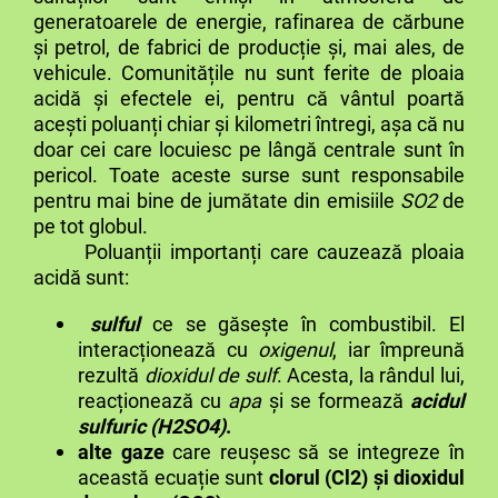
generatoarele de energie, rafinarea de cărbune
și petrol, de fabrici de producție și, mai ales, de
vehicule. Comunitățile nu sunt ferite de ploaia
acidă și efectele ei, pentru că vântul poartă
acești poluanți chiar și kilometri întregi, așa că nu
doar cei care locuiesc pe lângă centrale sunt în
pericol. Toate aceste surse sunt responsabile
pentru mai bine de jumătate din emisiile
SO
2
de
pe tot globul.
Poluanții importanți care cauzează ploaia
acidă sunt:
sulful
ce se găsește în combustibil. El
interacționează cu
oxigenul
, iar împreună
rezultă
dioxidul de sulf
. Acesta, la rândul lui,
reacționează cu
apa
și se formează
acidul
sulfuric
(H
2
SO
4
)
.
alte gaze
care reușesc să se integreze în
această ecuație sunt
clorul (Cl2) și dioxidul