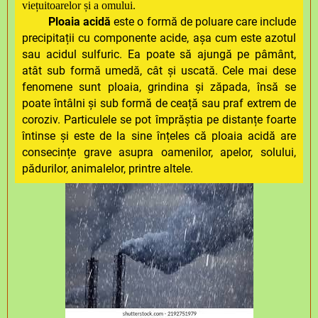
viețuitoarelor și a omului.
Ploaia acidă
este o formă de poluare care include
precipitații cu componente acide, așa cum este azotul
sau acidul sulfuric. Ea poate să ajungă pe pâmânt,
atât sub formă umedă, cât și uscată. Cele mai dese
fenomene sunt ploaia, grindina și zăpada, însă se
poate întâlni și sub formă de ceață sau praf extrem de
coroziv. Particulele se pot împrăștia pe distanțe foarte
întinse și este de la sine înțeles că ploaia acidă are
consecințe grave asupra oamenilor, apelor, solului,
pădurilor, animalelor, printre altele.