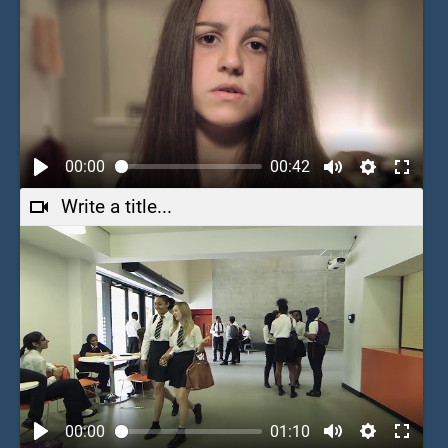
00:00
00:42
Write a title...
00:00
01:10