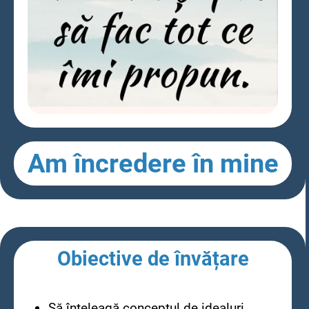
Am încredere în mine
Obiective de învățare
Să înțeleagă conceptul de idealuri