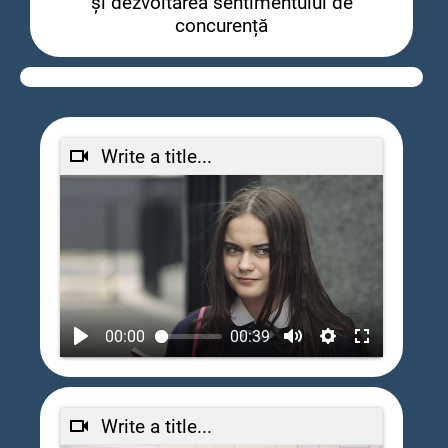
și dezvoltarea sentimentului de
concurență
Write a title...
00:00
00:39
Write a title...