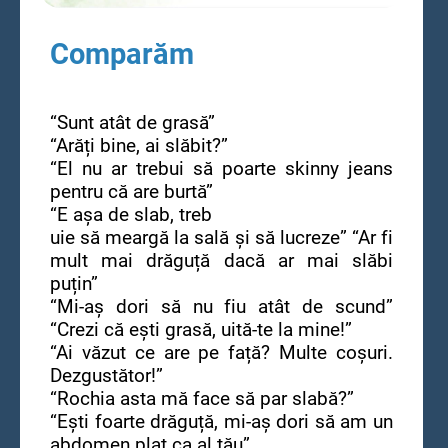
Comparăm
“Sunt atât de grasă”
“Arăți bine, ai slăbit?”
“El nu ar trebui să poarte skinny jeans
pentru că are burtă”
“E așa de slab, treb
uie să meargă la sală și să lucreze” “Ar fi
mult mai drăguță dacă ar mai slăbi
puțin”
“Mi-aș dori să nu fiu atât de scund”
“Crezi că ești grasă, uită-te la mine!”
“Ai văzut ce are pe față? Multe coșuri.
Dezgustător!”
“Rochia asta mă face să par slabă?”
“Ești foarte drăguță, mi-aș dori să am un
abdomen plat ca al tău”