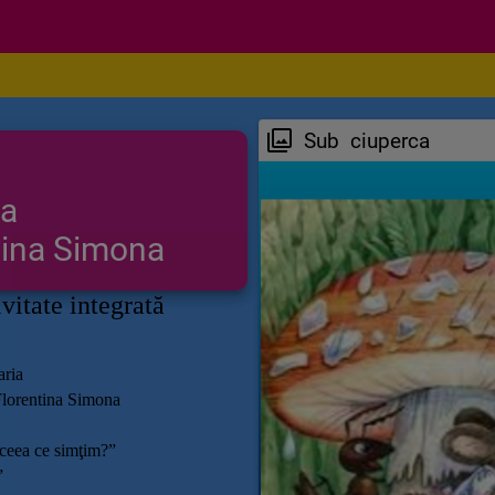
Sub ciuperca
ca
tina Simona
ivitate integrată
ria
Florentina Simona
ceea ce simţim?”
”