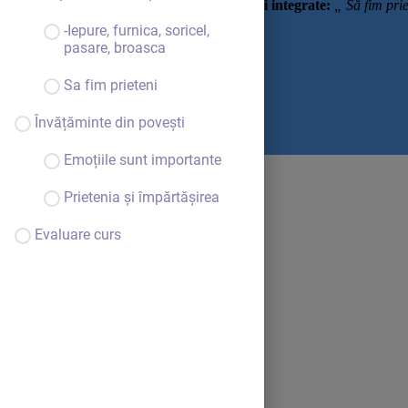
Tema activității integrate:
„ Să fim pri
-Iepure, furnica, soricel,
pasare, broasca
Sa fim prieteni
Învățăminte din povești
Emoțiile sunt importante
Prietenia și împărtășirea
Evaluare curs