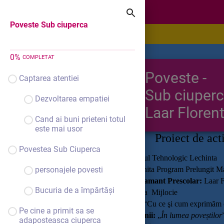
Poveste Sub ciuperca
Poveste Sub ciuperca
0
%
COMPLETAT
Poveste -
Captarea atentiei
Sub ciuper
Dezvoltarea empatiei
Laar Floren
Cand ai buni prieteni totul
este mai usor
Proiect de act
Povestea Sub Ciuperca
Instituția:
Liceul Tehnologic Lechinta
personajele povesti
Gradinita Program Prelungit Ma
Profesor Invatamant Prescolar:
Laar 
Bucuria de a împărtăși
Nivel:
I – Grupa Mijlocie
Tema anuală:
“Cu ce şi cum exprimăm 
Pe cine a primit sa se
Tema săptămânii:
„
În lumea poveștilor
adaposteasca ciuperca