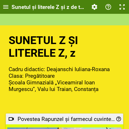
Sunetul și literele Z și z de tipar
SUNETUL Z ȘI
LITERELE Z, z
Cadru didactic: Deajanschi Iuliana-Roxana
Clasa: Pregătitoare
Școala Gimnazială „Viceamiral Ioan
Murgescu”, Valu lui Traian, Constanța
Povestea Rapunzel și farmecul cuvintelor cu litera Z