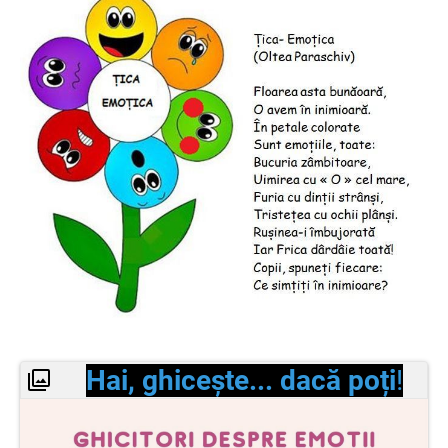
Hai, ghicește... dacă poți
!