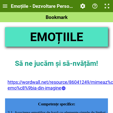
Emoțiile - Dezvoltare Personală
Bookmark
EMOȚIILE
Să ne jucăm și să-nvățăm!
https://wordwall.net/resource/86041249/mimeaz%
emo%c8%9bia-din-imagine
Competențe specifice:
2.1. Asocierea emoţiilor de bază cu elemente simple de limbaj