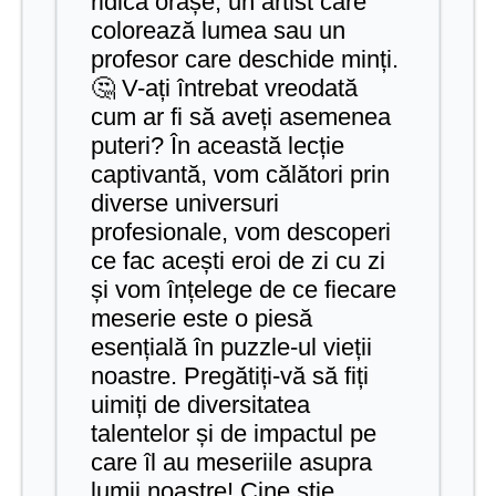
ridică orașe, un artist care
colorează lumea sau un
profesor care deschide minți.
🤔 V-ați întrebat vreodată
cum ar fi să aveți asemenea
puteri? În această lecție
captivantă, vom călători prin
diverse universuri
profesionale, vom descoperi
ce fac acești eroi de zi cu zi
și vom înțelege de ce fiecare
meserie este o piesă
esențială în puzzle-ul vieții
noastre. Pregătiți-vă să fiți
uimiți de diversitatea
talentelor și de impactul pe
care îl au meseriile asupra
lumii noastre! Cine știe,