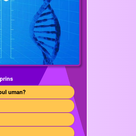
prins
rpul uman?