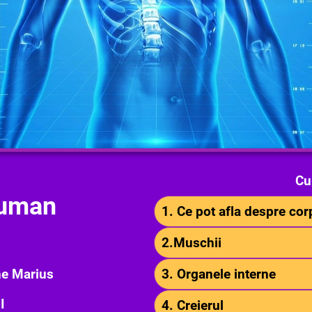
Cu
 uman
1. Ce pot afla despre co
2.Muschii
e Marius
3. Organele interne
I
4. Creierul