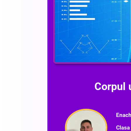
Corpul
Enach
Clasa 