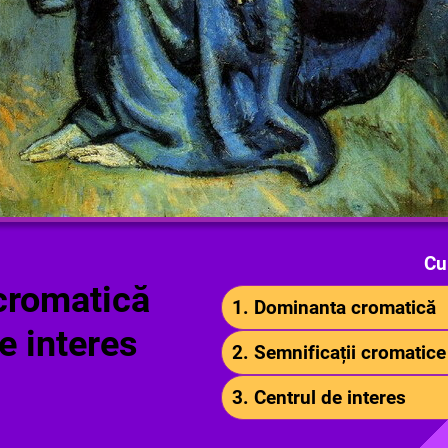
Cu
cromatică
1. Dominanta cromatică
de interes
2. Semnificații cromatice
3. Centrul de interes