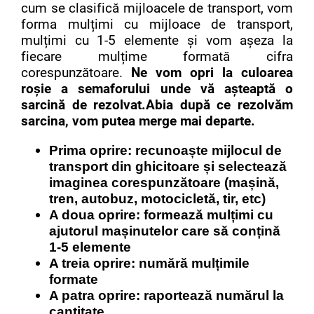
cum se clasifică mijloacele de transport, vom
forma mulțimi cu mijloace de transport,
mulțimi cu 1-5 elemente și vom așeza la
fiecare mulțime formată cifra
corespunzătoare.
Ne vom opri la culoarea
roșie a semaforului unde vă așteaptă o
sarcină de rezolvat.Abia după ce rezolvăm
sarcina, vom putea merge mai departe.
Prima oprire: recunoaște mijlocul de
transport din ghicitoare și selectează
imaginea corespunzătoare (mașină,
tren, autobuz, motocicletă, tir, etc)
A doua oprire: formează mulțimi cu
ajutorul mașinutelor care să conțină
1-5 elemente
A treia oprire: numără mulțimile
formate
A patra oprire: raportează numărul la
cantitate.