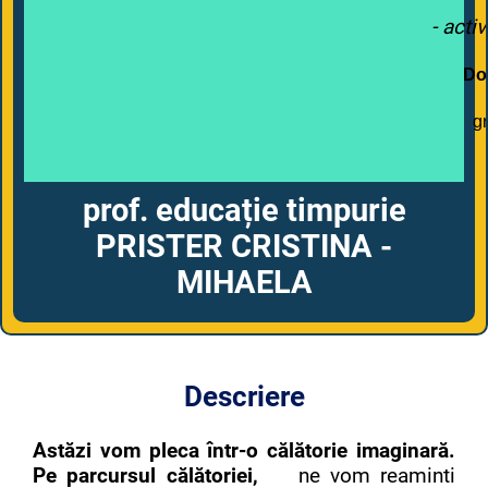
- activ
Do
g
prof. educație timpurie
PRISTER CRISTINA -
MIHAELA
Descriere
Astăzi vom pleca într-o călătorie imaginară.
Pe parcursul călătoriei,
ne vom reaminti