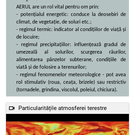
2
AERUL are un rol vital pentru om prin:
- potențialul energetic: conduce la deosebiri de
climat, de vegetație, de soluri etc.;
- regimul termic: indicator al condițiilor de viață și
de locuire;
- regimul precipitațiilor: influențează gradul de
umezeală al solurilor, scurgerea râurilor,
alimentarea pânzelor subterane, condițiile de
viată și de folosire a terenurilor;
- regimul fenomenelor meteorologice - pot avea
rol stimulativ (roua, ceața, brizele) sau restrictiv
(tornadele, grindina, viscolul, poleiul, chiciura).
Particularitățile atmosferei terestre