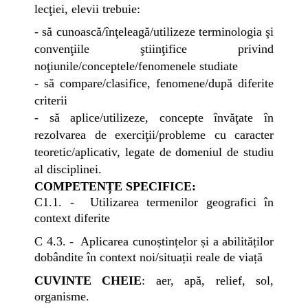
lecţiei, elevii trebuie:
- să cunoască/înţeleagă/utilizeze terminologia şi
convenţiile ştiinţifice privind
noţiunile/conceptele/fenomenele studiate
- să compare/clasifice, fenomene/după diferite
criterii
- să aplice/utilizeze, concepte învăţate în
rezolvarea de exerciţii/probleme cu caracter
teoretic/aplicativ, legate de domeniul de studiu
al disciplinei.
COMPETENȚE SPECIFICE:
C1.1. - Utilizarea termenilor geografici în
context diferite
C 4.3. - Aplicarea cunoștințelor și a abilităților
dobândite în context noi/situații reale de viață
CUVINTE CHEIE
: aer, apă, relief, sol,
organisme.