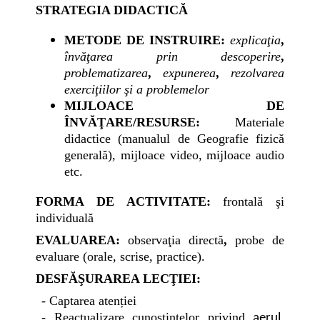
STRATEGIA DIDACTICĂ
METODE DE INSTRUIRE:
explicaţia
,
învăţarea prin descoperire
,
problematizarea
,
expunerea
,
rezolvarea
exerciţiilor şi a problemelor
MIJLOACE DE
ÎNVĂŢARE/RESURSE:
Materiale
didactice (manualul de Geografie fizică
generală), mijloace video, mijloace audio
etc.
FORMA DE ACTIVITATE:
f
rontală şi
individuală
EVALUAREA:
observaţia directă
,
probe de
evaluare (orale, scrise, practice).
DESFĂŞURAREA LECŢIEI:
- Captarea atenției
- Reactualizare cunoștințelor privind
aerul,