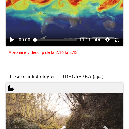
00:00
11:11
Vizionare videoclip de la 2
:16 la 8:13
3. Factorii hidrologici - HIDROSFERA (apa)