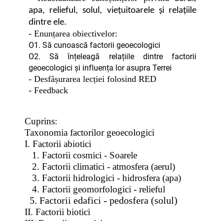
apa, relieful, solul,
viețuitoarele și relațiile
dintre ele.
- Enunțarea obiectivelor:
O1. Să cunoască factorii geoecologici
O2. Să înțeleagă relațiile dintre factorii
geoecologici și influența lor asupra Terrei
- Desfășurarea lecției folosind RED
- Feedback
Cuprins:
Taxonomia factorilor geoecologici
I. Factorii abiotici
1. Factorii cosmici - Soarele
2. Factorii climatici - atmosfera (aerul)
3. Factorii hidrologici - hidrosfera (apa)
4. Factorii geomorfologici - relieful
5. Factorii edafici - pedosfera (solul)
II. Factorii biotici