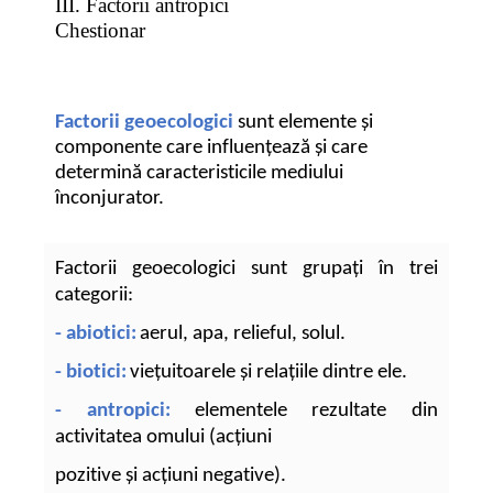
III. Factorii antropici
Chestionar
Factorii geoecologici
sunt
elemente și
componente care influențează și care
determină caracteristicile mediului
înconjurator.
Factorii geoecologici sunt grupați în trei
categorii:
- abiotici:
aerul, apa, relieful, solul.
- biotici:
viețuitoarele și relațiile dintre ele.
- antropici:
elementele rezultate din
activitatea omului (acțiuni
pozitive și acțiuni negative).