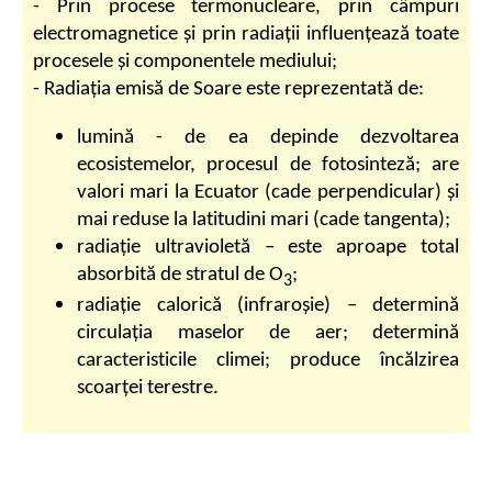
- Prin procese termonucleare, prin câmpuri
electromagnetice și prin radiații influențează toate
procesele și componentele mediului;
- Radiația emisă de Soare este reprezentată de:
lumină - de ea depinde dezvoltarea
ecosistemelor, procesul de fotosinteză; are
valori mari la Ecuator (cade perpendicular) și
mai reduse la latitudini mari (cade tangenta);
radiație ultravioletă – este aproape total
absorbită de stratul de O
;
3
radiație calorică (infraroșie) – determină
circulația maselor de aer; determină
caracteristicile climei; produce încălzirea
scoarței terestre.