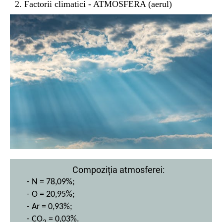
2. Factorii climatici - ATMOSFERA (aerul)
Compoziția atmosferei:
- N = 78,09%;
- O = 20,95%;
- Ar = 0,93%;
- CO
= 0,03%.