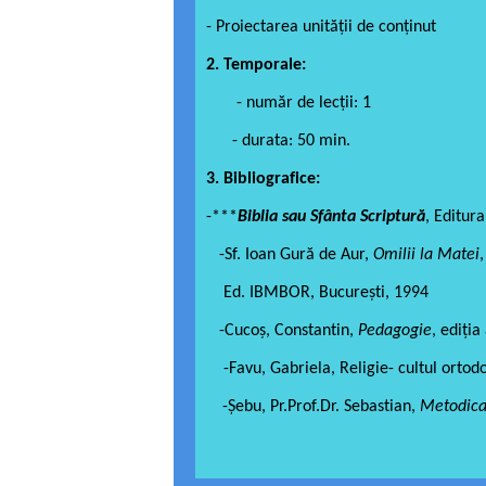
- Proiectarea unităţii de conținut
2. Temporale:
- număr de lecţii: 1
- durata: 50 min.
3. Bibliografice:
-***
Biblia sau Sfânta Scriptură
, Editur
-Sf. Ioan Gură de Aur,
Omilii la Matei
Ed. IBMBOR, București, 1994
-Cucoş, Constantin,
Pedagogie
, ediția
-Favu, Gabriela, Religie- cultul ortodo
-Şebu, Pr.Prof.Dr. Sebastian,
Metodica 