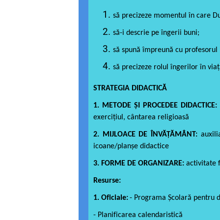
să precizeze momentul în care Dum
să-i descrie pe îngerii buni;
să spună împreună cu profesorul 
să precizeze rolul îngerilor în via
STRATEGIA DIDACTICĂ
1. METODE ȘI PROCEDEE DIDACTICE:
exerciţiul, cântarea religioasă
2. MIJLOACE DE ÎNVĂȚĂMÂNT:
auxili
icoane/planșe didactice
3. FORME DE ORGANIZARE:
activitate 
Resurse:
1. Oficiale:
- Programa Şcolară pentru di
- Planificarea calendaristică