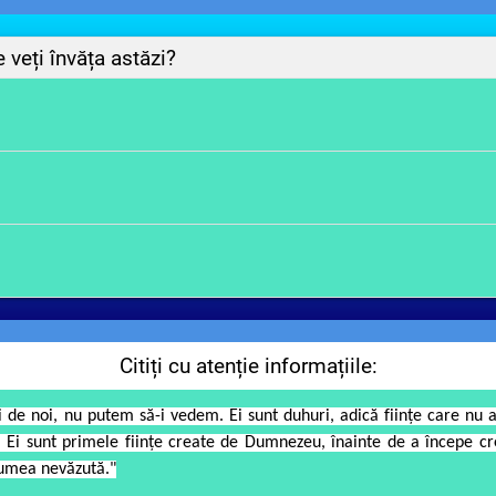
ța astăzi?
învăța despre îngeri, în vederea formării virtuților creștine și consolidării co
u i-a creat pe îngeri și scopul pentru care au fost creati;
ciuni despre îngerași;
Citiți cu atenție informațiile:
oamenilor.
oi, nu putem să-i vedem. Ei sunt duhuri, adică fiinţe care nu au
 Ei sunt primele fiinţe create de Dumnezeu, înainte de a începe cr
lumea nevăzută."