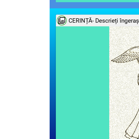
CERINȚĂ- Descrieți îngerași