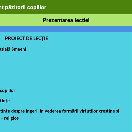
t păzitorii copiilor
Prezentarea lecției
PROIECT DE LECȚIE
azială Smeeni
 copiilor
tințe
nțe despre îngeri, în vederea formării virtuților creștine și
– religios