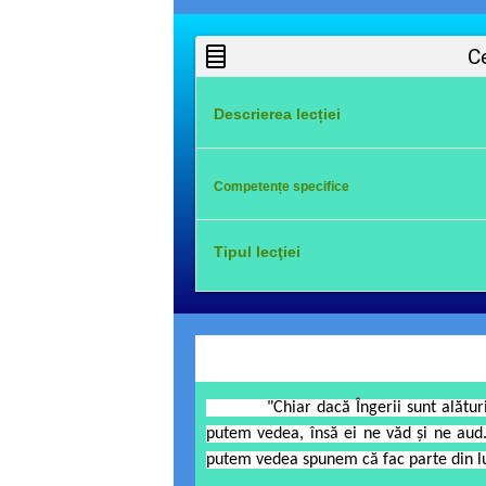
Ce veți învă
Descrierea lecției
În această resursă educațională deschisă
vom 
Competențe specifice
să precizeze momentul în care Dumneze
Tipul lecţiei
să-i descrie pe îngerii buni;
-comunicare de noi cunoștințe
să spună împreună cu profesorul rugă
să precizeze rolul îngerilor în viaţa 
"Chiar dacă Îngerii sunt alături de n
putem vedea, însă ei ne văd şi ne aud.
putem vedea spunem că fac parte din 