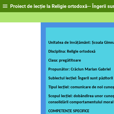
Proiect de lecție la Religie ortodoxă-- Îngerii sun
Unitatea de învățământ: Școala Gimn
Disciplina: Religie ortodoxă
Clasa: pregătitoare
Propunător: Crăciun Marian Gabriel
Subiectul lecției: Îngerii sunt păzitorii
Tipul lecţiei: comunicare de noi cunoș
Scopul lecţiei:
dobândirea unor cunoști
consolidării comportamentului moral 
COMPETENŢE SPECIFICE