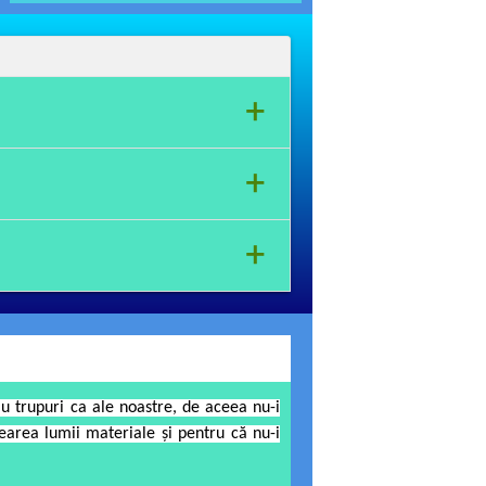
+
+
mportamentului moral – religios.
+
 trupuri ca ale noastre, de aceea nu-i
earea lumii materiale şi pentru că nu-i