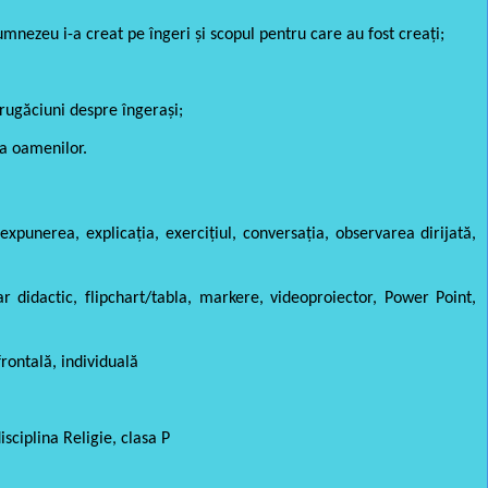
nezeu i-a creat pe îngeri și scopul pentru care au fost creați;
rugăciuni despre îngerași;
ţa oamenilor.
expunerea, explicația, exercițiul, conversația, observarea dirijată,
ar didactic, flipchart/tabla, markere, videoproiector, Power Point,
frontală, individuală
sciplina Religie, clasa P