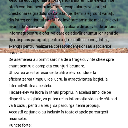
Resursa educațională a fost gândită astfel încât elevilor li se
oferă conținut pentru învățare, recapitulare/evaluare, și
chestionarea gradului de satisfacție. Itemii aleși sunt variați,
din întreg conținutul unității de învățare amintite mai sus, elevii
având de selectat răspunsuri cu valoare de adevăr, de ordonat
informații pentru a oferi valoare de adevăr enunțurilor, itemi de
tip rtăspuns paragraf, pentru a-și recapitula cunoștințele,
exerciții pentru realizarea corespondențelor sau asocierilor
corecte.
De asemenea au primit sarcina de a trage cuvinte cheie spre
enunț pentru a completa enunțuri lacunare.
Utilizarea acestei resurse de către elevi conduce la
eficientizarea timpului de lucru, la atractivitatea lecției, la
interactivitatea acesteia.
Fiecare elev va lucra în ritmul propriu, în același timp, de pe
dispozitive digitale, va putea relua informația video de câte ori
va fi cazul, pentru a reuși să parcurgă itemii propuși.
Această opțiune o au inclusiv în toate etapele parcurgerii
resurselor.
Puncte forte: