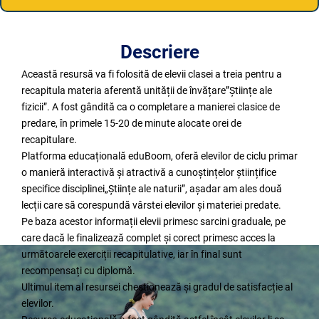
Descriere
Această resursă va fi folosită de elevii clasei a treia pentru a
recapitula materia aferentă unității de învățare”Științe ale
fizicii”. A fost gândită ca o completare a manierei clasice de
predare, în primele 15-20 de minute alocate orei de
recapitulare.
Platforma educațională eduBoom, oferă elevilor de ciclu primar
o manieră interactivă și atractivă a cunoștințelor științifice
specifice disciplinei„Științe ale naturii”, așadar am ales două
lecții care să corespundă vârstei elevilor și materiei predate.
Pe baza acestor informații elevii primesc sarcini graduale, pe
care dacă le finalizează complet și corect primesc acces la
următoarele exerciții recapitulative, iar în final sunt
recompensați cu diplomă.
Ultimul item al resursei chestionează și gradul de satisfacție al
elevilor.