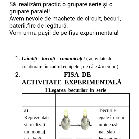
Să realizăm practic o grupare serie și o
grupare paralel!
Avem nevoie de machete de circuit, becuri,
baterii,fire de legătură.
Vom urma pașii de pe fișa experimentală!
Gândiți – lucrați – comunicați
! ( activitate de
colaborare în cadrul echipelor, de câte 4 membri)
FISA DE
ACTIVITATE EXPERIMENTALĂ
I Legarea becurilor in serie
a)
- becurile
Reprezentati
legate în serie
și realizați
luminează
un montaj
mai slab
cu două
decat atunci