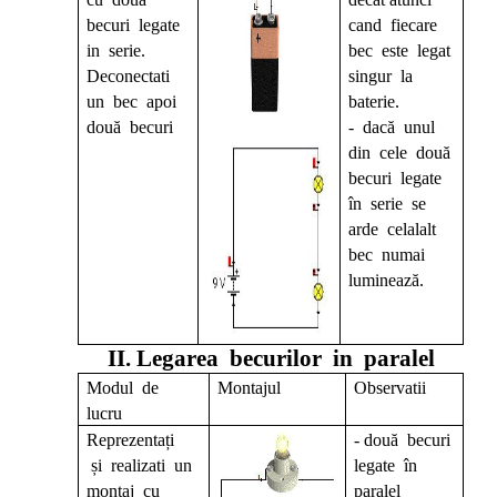
becuri legate
cand fiecare
in serie.
bec este legat
Deconectati
singur la
un bec apoi
baterie.
două becuri
- dacă unul
din cele două
becuri legate
în serie se
arde celalalt
bec numai
luminează.
II. Legarea becurilor in paralel
Modul de
Montajul
Observatii
lucru
Reprezentați
- două becuri
și realizati un
legate în
montaj cu
paralel