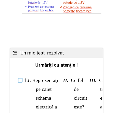
Un mic test rezolvat
Urmăriți cu atenție !
1
.
I
.
Reprezenta
ţi
II.
Ce
fel
III.
Ce
pe
caiet
de
tensiu
schema
circuit
e
electrică
a
este
?
aplica