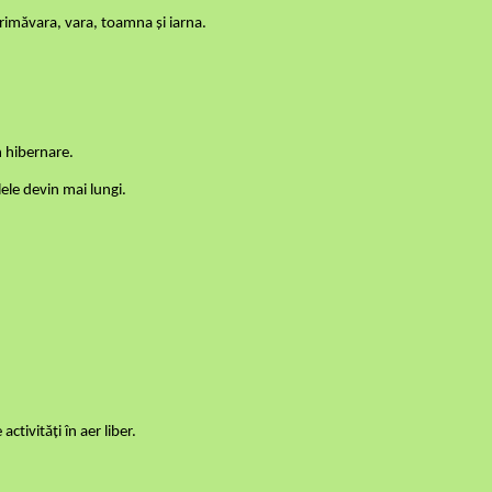
rimăvara, vara, toamna și iarna.
n hibernare.
lele devin mai lungi.
ctivități în aer liber.