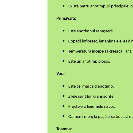
Există patru anotimpuri principale: p
Primăvara:
Este anotimpul renașterii.
Copacii înfloresc, iar animalele ies di
Temperatura începe să crească, iar zi
Este un anotimp ploios.
Vara:
Este cel mai cald anotimp.
Zilele sunt lungi și însorite.
Fructele și legumele se coc.
Oamenii merg la plajă și se bucură de a
Toamna: