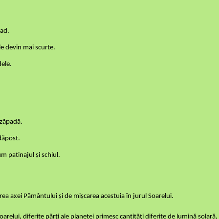
cad.
le devin mai scurte.
dele.
 zăpadă.
dăpost.
m patinajul și schiul.
ea axei Pământului și de mișcarea acestuia în jurul Soarelui.
arelui, diferite părți ale planetei primesc cantități diferite de lumină solară