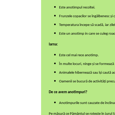
Este anotimpul recoltei.
Frunzele copacilor se îngălbenesc și 
Temperatura începe să scadă, iar zile
Este un anotimp in care se culeg roa
Iarna:
Este cel mai rece anotimp.
În multe locuri, ninge și se formează
Animalele hibernează sau își caută a
Oamenii se bucură de activități precu
De ce avem anotimpuri?
Anotimpurile sunt cauzate de înclinar
Pe măsură ce Pământul se rotește în jurul So